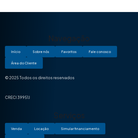
Navegação
Início
Sobre nós
Favoritos
Fale conosco
Área do Cliente
© 2025 Todos os direitos reservados
CRECI 39951J
Serviços
Venda
Locação
Simular financiamento