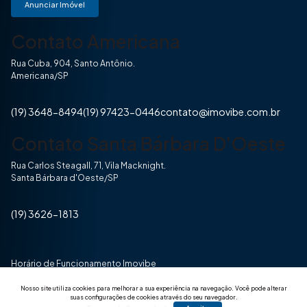
Anunciar Imóvel
Contato Americana
Rua Cuba, 904, Santo Antônio.
Americana/SP
(19) 3648-8494
(19) 97423-0446
contato@imovibe.com.br
Contato Santa Bárbara D'Oeste
Rua Carlos Steagall, 71, Vila Macknight.
Santa Bárbara d'Oeste/SP
(19) 3626-1813
Horário de Funcionamento Imovibe
Seg a Sexta das 8hrs às 17h30min
Nosso site utiliza cookies para melhorar a sua experiência na navegação.
Você pode alterar
suas configurações de cookies através do seu navegador.