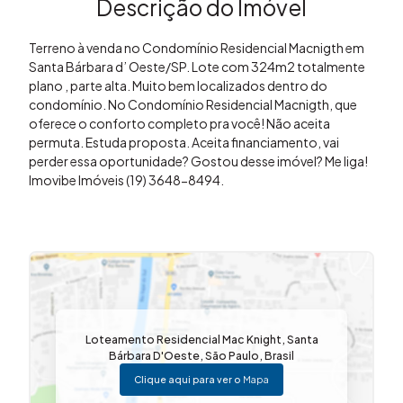
Descrição do Imóvel
Terreno à venda no Condomínio Residencial Macnigth em
Santa Bárbara d’ Oeste/SP. Lote com 324m2 totalmente
plano , parte alta. Muito bem localizados dentro do
condomínio. No Condomínio Residencial Macnigth, que
oferece o conforto completo pra você! Não aceita
permuta. Estuda proposta. Aceita financiamento, vai
perder essa oportunidade? Gostou desse imóvel? Me liga!
Imovibe Imóveis (19) 3648-8494.
Loteamento Residencial Mac Knight
,
Santa
Bárbara D'Oeste
,
São Paulo
,
Brasil
Clique aqui para ver o
Mapa