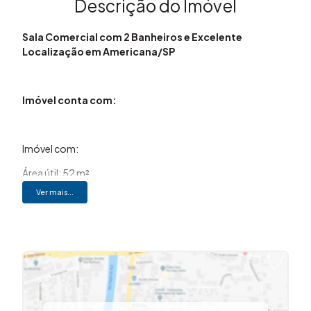
Descrição do Imóvel
Sala Comercial com 2 Banheiros e Excelente
Localização em Americana/SP
Imóvel conta com:
Imóvel com:
Área útil: 52 m²
Ver mais...
Sala comercial ampla;
2 banheiros na área comum;
Refeitório na área comum;
Excelente iluminação natural;
Localização estratégica;