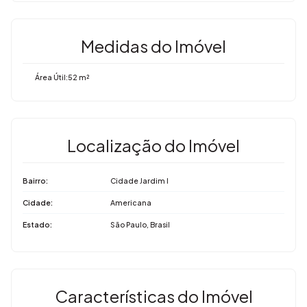
Imovibe Imóveis
A imobiliária que causa magia em VOCÊ!
Medidas do Imóvel
Área Útil:
52 m²
Localização do Imóvel
Bairro:
Cidade Jardim I
Cidade:
Americana
Estado:
São Paulo, Brasil
Características do Imóvel