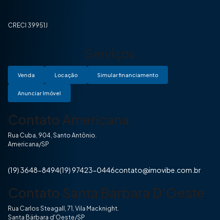
CRECI 39951J
Serviços
Venda
Locação
Simular financiamento
Anunciar Imóvel
Contato Americana
Rua Cuba, 904, Santo Antônio.
Americana/SP
(19) 3648-8494
(19) 97423-0446
contato@imovibe.com.br
Contato Santa Bárbara D'Oeste
Rua Carlos Steagall, 71, Vila Macknight.
Santa Bárbara d'Oeste/SP