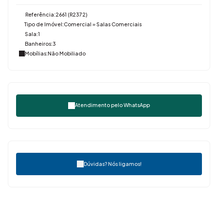
Referência:
2661
(R2372)
Tipo de Imóvel:
Comercial
»
Salas Comerciais
Sala:
1
Banheiros:
3
Mobílias:
Não Mobiliado
Atendimento pelo
WhatsApp
Dúvidas? Nós ligamos!