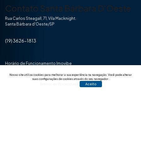
Contato Santa Bárbara D'Oeste
Rua Carlos Steagall, 71, Vila Macknight.
Santa Bárbara d'Oeste/SP
(19) 3626-1813
Horário de Funcionamento Imovibe
Seg a Sexta das 8hrs às 17h30min
Nosso site utiliza cookies para melhorar a sua experiência na navegação.
Você pode alterar
suas configurações de cookies através do seu navegador.
Termos de Privacidade
Aceito
© 2025 Todos os direitos reservados