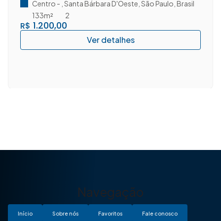
D'Oeste/SP.
Centro
,
Santa Bárbara D'Oeste
,
São Paulo
,
Brasil
133m²
2
1.200,00
R$
Navegação
Início
Sobre nós
Favoritos
Fale conosco