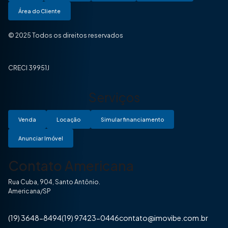
Área do Cliente
© 2025 Todos os direitos reservados
CRECI 39951J
Serviços
Venda
Locação
Simular financiamento
Anunciar Imóvel
Contato Americana
Rua Cuba, 904, Santo Antônio.
Americana/SP
(19) 3648-8494
(19) 97423-0446
contato@imovibe.com.br