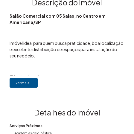
Descrição do Imóvel
Salão Comercial com 05 Salas, no Centro em
Americana/SP
Imóvel ideal para quem busca praticidade, boa localização
e excelente distribuição de espaços para instalação do
seu negócio.
O imóvel conta com:
Área total de 125,8 m²
Ver mais...
Área útil de 101,62 m²
5 salas
1 banheiro
1 Copa
Detalhes do Imóvel
Área de serviço
2 vagas de garagem
Serviços Próximos
Academias de ginástica