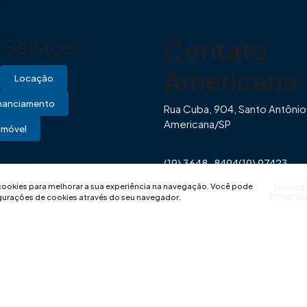
Contato
Serviços
Americana
Locação
inanciamento
Rua Cuba, 904, Santo Antônio
Americana/SP
Imóvel
(19) 3648-8494
(19) 97423-
0446
contato@imovibe.com.
 cookies para melhorar a sua experiência na navegação.
Você pode
Termos
Privacid
igurações de cookies através do seu navegador.