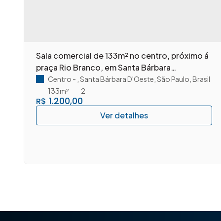
e
Sala comercial de 133m² no centro, próximo á
praça Rio Branco, em Santa Bárbara
D'Oeste/SP.
Centro
,
Santa Bárbara D'Oeste
,
São Paulo
,
Brasil
133m²
2
1.200,00
R$