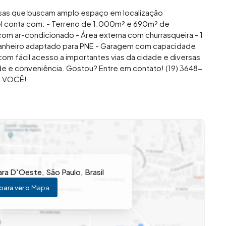
resas que buscam amplo espaço em localização
vel conta com: - Terreno de 1.000m² e 690m² de
 com ar-condicionado - Área externa com churrasqueira - 1
 1 banheiro adaptado para PNE - Garagem com capacidade
 com fácil acesso a importantes vias da cidade e diversas
de e conveniência. Gostou? Entre em contato! (19) 3648-
em VOCÊ!
ara D'Oeste
,
São Paulo
,
Brasil
para ver o
Mapa