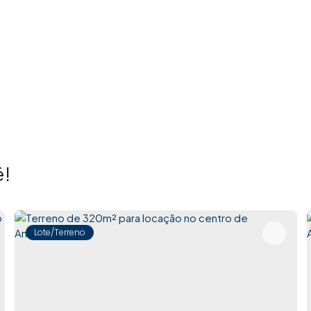
!
Lote/Terreno