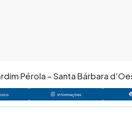
ardim Pérola – Santa Bárbara d’O
nosco
Informações