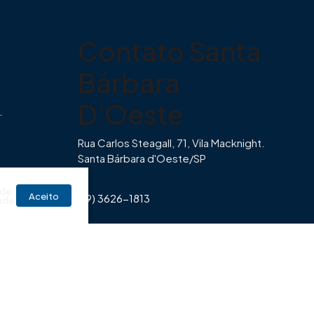
Contato Santa
Bárbara
D'Oeste
.
Rua Carlos Steagall, 71, Vila Macknight.
Santa Bárbara d'Oeste/SP
br
 de
Aceito
(19) 3626-1813
ade
Horário de Funcionamento Imovibe
Seg a Sexta das 8hrs às 17h30min