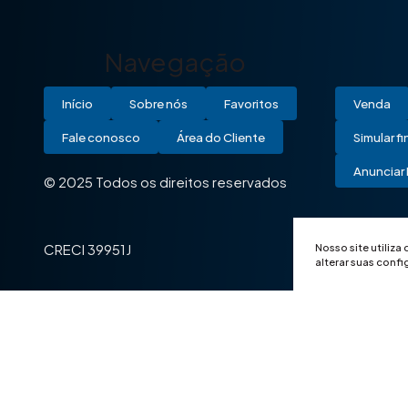
Navegação
Início
Sobre nós
Favoritos
Venda
Fale conosco
Área do Cliente
Simular f
Anunciar 
© 2025 Todos os direitos reservados
Nosso site utiliza
CRECI 39951J
alterar suas conf