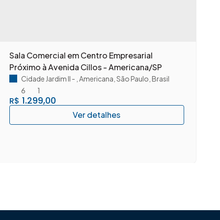
Sala Comercial em Centro Empresarial
S
Próximo à Avenida Cillos - Americana/SP
A
Cidade Jardim II
,
Americana
,
São Paulo
,
Brasil
6
1
1.299,00
R$