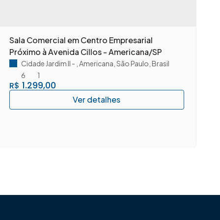
Sala Comercial em Centro Empresarial
A
Próximo à Avenida Cillos - Americana/SP
c
A
Cidade Jardim II
,
Americana
,
São Paulo
,
Brasil
6
1
1.299,00
R$