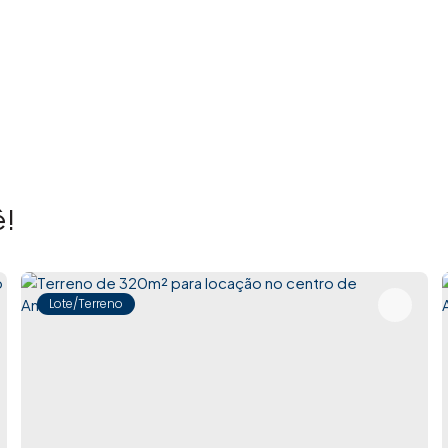
!
Lote/Terreno