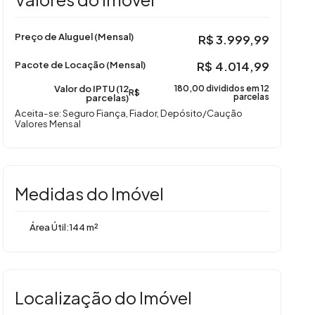
Preço de Aluguel (Mensal)
R$
3.999,99
Pacote de Locação (Mensal)
R$
4.014,99
Valor do IPTU (12
180,00 divididos em 12
R$
parcelas)
parcelas
Aceita-se: Seguro Fiança, Fiador, Depósito/Caução
Valores Mensal
Medidas do Imóvel
Área Útil:
144 m²
Localização do Imóvel