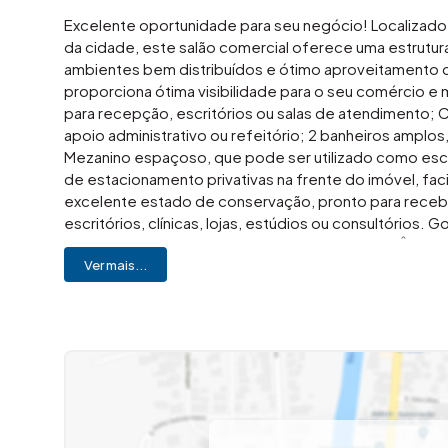
Excelente oportunidade para seu negócio! Localizado 
da cidade, este salão comercial oferece uma estrutu
ambientes bem distribuídos e ótimo aproveitamento 
proporciona ótima visibilidade para o seu comércio e m
para recepção, escritórios ou salas de atendimento; C
apoio administrativo ou refeitório; 2 banheiros amplos
Mezanino espaçoso, que pode ser utilizado como escrit
de estacionamento privativas na frente do imóvel, fac
excelente estado de conservação, pronto para recebe
escritórios, clínicas, lojas, estúdios ou consultórios
Imóveis – A imobiliária que causa magia em VOCÊ!
Ver mais...