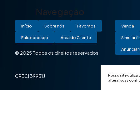
Navegação
Início
Sobre nós
Favoritos
Venda
Fale conosco
Área do Cliente
Simular f
Anunciar 
© 2025 Todos os direitos reservados
Nosso site utiliza
CRECI 39951J
alterar suas conf
© 2025 Todos os direitos reservados