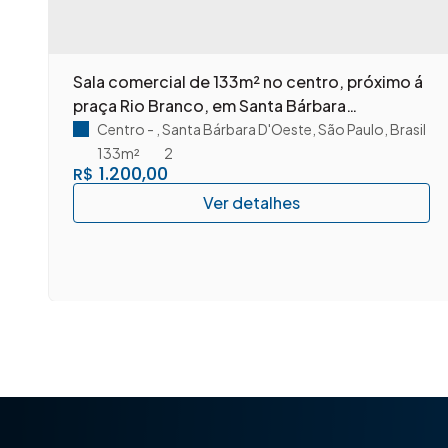
m
Sala comercial de 133m² no centro, próximo á
praça Rio Branco, em Santa Bárbara
D'Oeste/SP.
Centro
,
Santa Bárbara D'Oeste
,
São Paulo
,
Brasil
133m²
2
1.200,00
R$