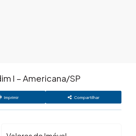
im I – Americana/SP
Imprimir
Compartilhar
Valores do Imóvel