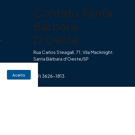
Contato Santa
Bárbara
D'Oeste
.
Rua Carlos Steagall, 71, Vila Macknight.
Santa Bárbara d'Oeste/SP
br
 de
Aceito
(19) 3626-1813
ade
Horário de Funcionamento Imovibe
Seg a Sexta das 8hrs às 17h30min