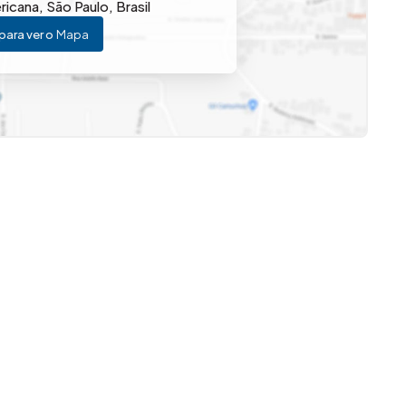
ricana
,
São Paulo
,
Brasil
para ver o
Mapa