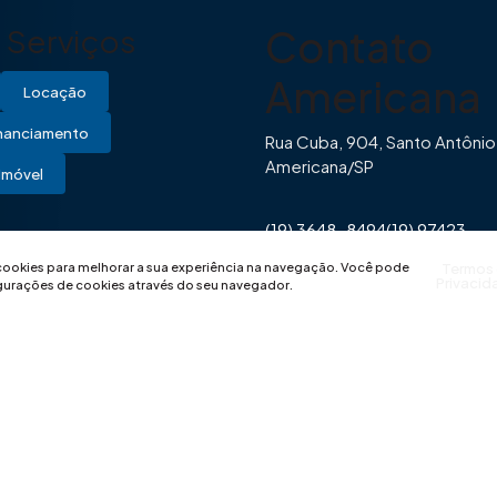
Contato
Serviços
Americana
Locação
inanciamento
Rua Cuba, 904, Santo Antônio
Americana/SP
Imóvel
(19) 3648-8494
(19) 97423-
0446
contato@imovibe.com.
 cookies para melhorar a sua experiência na navegação.
Você pode
Termos
Privacid
igurações de cookies através do seu navegador.