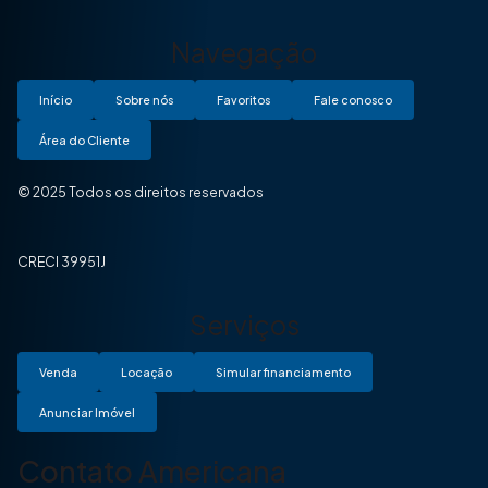
Navegação
Início
Sobre nós
Favoritos
Fale conosco
Área do Cliente
© 2025 Todos os direitos reservados
CRECI 39951J
Serviços
Venda
Locação
Simular financiamento
Anunciar Imóvel
Contato Americana