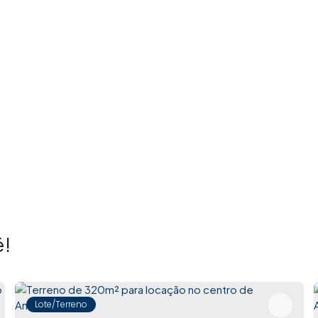
de conectar pessoas aos seus sonhos, oferecendo
segurança e atendimento personalizado. Em poucos anos
idos, resultado de um trabalho consistente, profissional
ando toda a assessoria necessária para garantir
da imóvel representa muito mais do que uma negociação:
aluga.
ocê.
!
Lote/Terreno