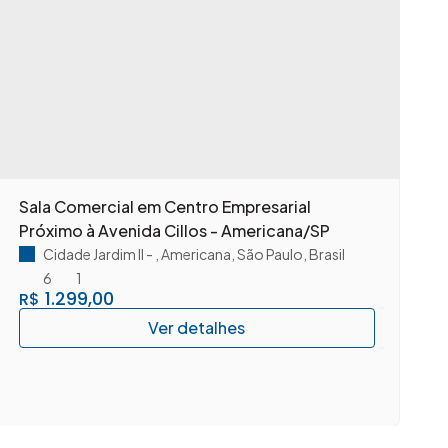
Sala Comercial em Centro Empresarial
A
Próximo à Avenida Cillos - Americana/SP
c
A
Cidade Jardim II
,
Americana
,
São Paulo
,
Brasil
6
1
1.299,00
R$