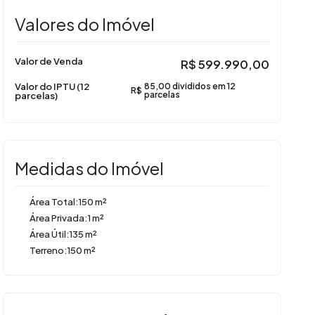
Valores do Imóvel
Valor de Venda
R$
599.990,00
Valor do IPTU (12
85,00 divididos em 12
R$
parcelas)
parcelas
Medidas do Imóvel
Área Total:
150 m²
Área Privada:
1 m²
Área Útil:
135 m²
Terreno:
150 m²