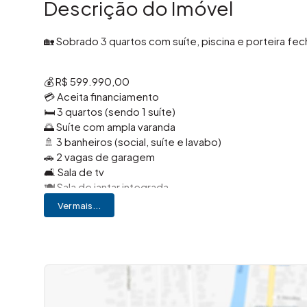
Descrição do Imóvel
🏡 Sobrado 3 quartos com suíte, piscina e porteira f
💰 R$ 599.990,00
💳 Aceita financiamento
🛏️ 3 quartos (sendo 1 suíte)
🌅 Suíte com ampla varanda
🚿 3 banheiros (social, suíte e lavabo)
🚗 2 vagas de garagem
🛋️ Sala de tv
🍽️ Sala de jantar integrada
👨‍🍳 Cozinha funcional
Ver mais...
🍖 Espaço gourmet
🏊 Piscina
🌿 Jardim de inverno
🔒 Cerca elétrica e portão automático
🛋️ Porteira fechada (mobília e eletrodomésticos inclu
✨ Pronto para morar