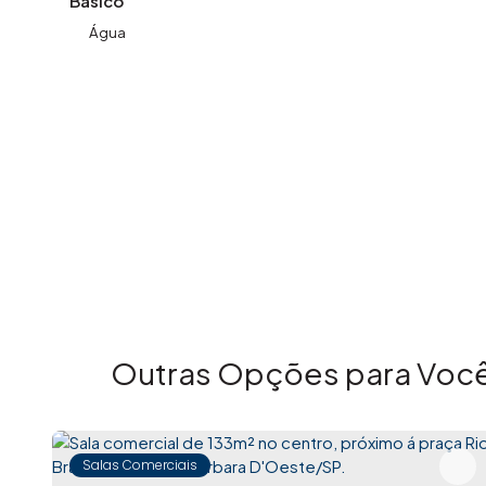
Básico
✨ Sobre a Imovibe Imóveis
Água
A Imovibe Imóveis nasceu em 2021 com o propósito 
soluções imobiliárias completas com transparência, 
de atuação, já superamos a marca de 700 imóveis vend
e centrado na experiência do cliente.
Atuamos na compra, venda e locação de imóveis, prest
transações seguras e tranquilas. Acreditamos que ca
é um novo capítulo na vida de quem compra, vende ou 
✨ Imovibe Imóveis. A imobiliária que causa magia em v
Outras Opções para Você
Salas Comerciais