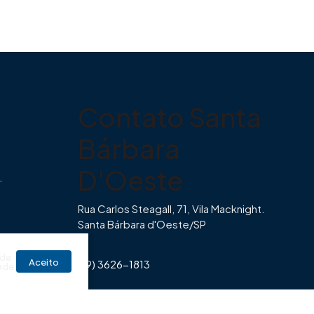
Contato Santa
Bárbara
D'Oeste
.
Rua Carlos Steagall, 71, Vila Macknight.
Santa Bárbara d'Oeste/SP
br
 de
Aceito
(19) 3626-1813
ade