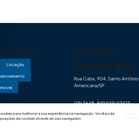
Contato
Serviços
Americana
Locação
inanciamento
Rua Cuba, 904, Santo Antônio
Americana/SP
Imóvel
(19) 3648-8494
(19) 97423-
0446
contato@imovibe.com.
 cookies para melhorar a sua experiência na navegação.
Você pode
Termos
Privacid
igurações de cookies através do seu navegador.