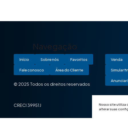
Navegação
Início
Sobre nós
Favoritos
Venda
Fale conosco
Área do Cliente
Simular f
Anunciar 
© 2025 Todos os direitos reservados
Nosso site utiliza
CRECI 39951J
alterar suas conf