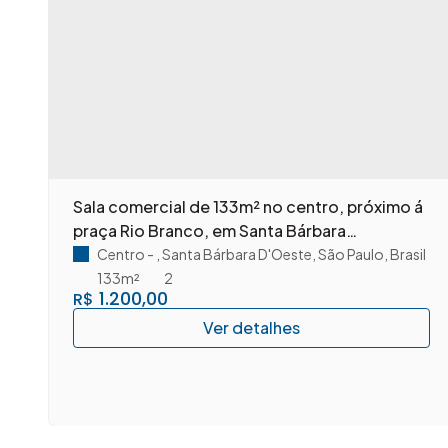
m
Sala comercial de 133m² no centro, próximo á
praça Rio Branco, em Santa Bárbara
D'Oeste/SP.
Centro
,
Santa Bárbara D'Oeste
,
São Paulo
,
Brasil
133m²
2
1.200,00
R$