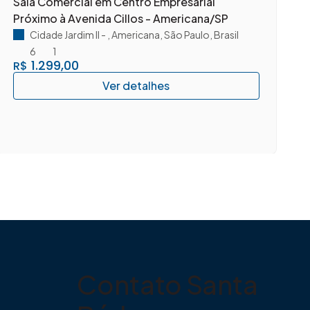
Sala Comercial em Centro Empresarial
S
Próximo à Avenida Cillos - Americana/SP
A
Cidade Jardim II
,
Americana
,
São Paulo
,
Brasil
6
1
1.299,00
R$
Contato Santa