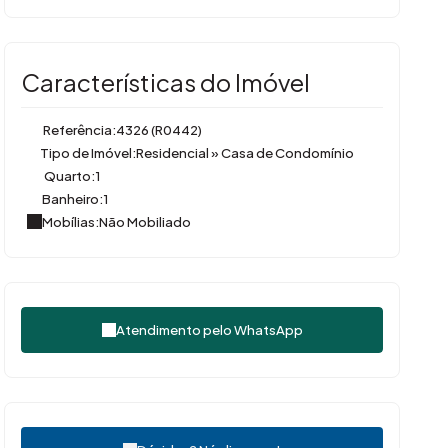
Características do Imóvel
Referência:
4326
(R0442)
Tipo de Imóvel:
Residencial
»
Casa de Condomínio
Quarto:
1
Banheiro:
1
Mobílias:
Não Mobiliado
Atendimento pelo
WhatsApp