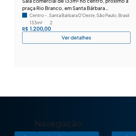
e
Sala comercial de 133m² no centro, próximo á
praça Rio Branco, em Santa Bárbara
D'Oeste/SP.
Centro
,
Santa Bárbara D'Oeste
,
São Paulo
,
Brasil
133m²
2
1.200,00
R$
Navegação