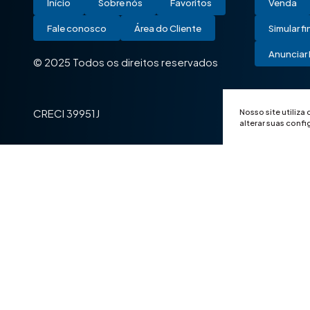
Início
Sobre nós
Favoritos
Venda
Fale conosco
Área do Cliente
Simular f
Anunciar 
© 2025 Todos os direitos reservados
Nosso site utiliza
CRECI 39951J
alterar suas conf
© 2025 Todos os direitos reservados