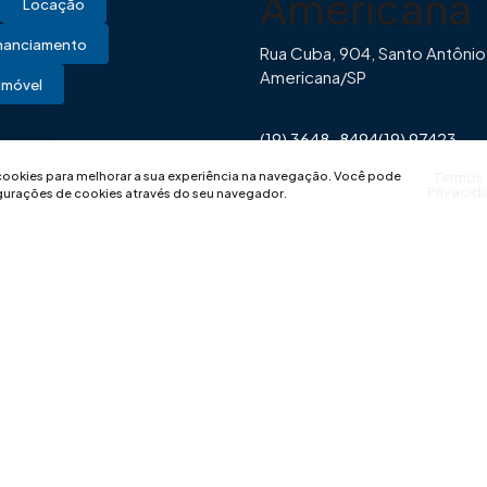
Americana
Locação
inanciamento
Rua Cuba, 904, Santo Antônio
Americana/SP
Imóvel
(19) 3648-8494
(19) 97423-
0446
contato@imovibe.com.
 cookies para melhorar a sua experiência na navegação.
Você pode
Termos
Privacid
igurações de cookies através do seu navegador.