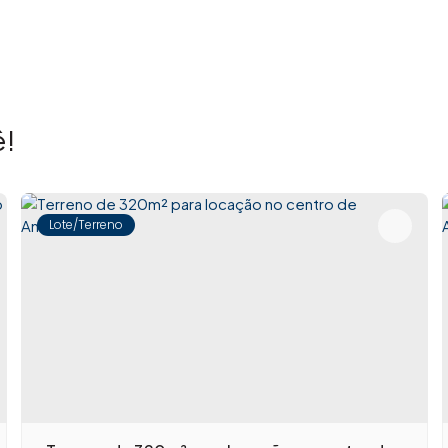
!
Lote/Terreno