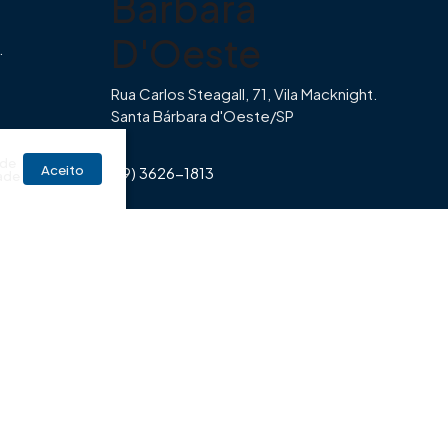
Bárbara
D'Oeste
.
Rua Carlos Steagall, 71, Vila Macknight.
Santa Bárbara d'Oeste/SP
br
 de
Aceito
(19) 3626-1813
ade
Horário de Funcionamento Imovibe
Seg a Sexta das 8hrs às 17h30min