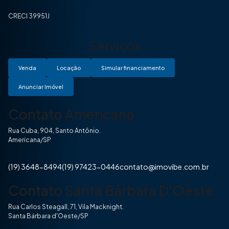
CRECI 39951J
Serviços
Venda
Locação
Simular financiamento
Anunciar Imóvel
Contato Americana
Rua Cuba, 904, Santo Antônio.
Americana/SP
(19) 3648-8494
(19) 97423-0446
contato@imovibe.com.br
Contato Santa Bárbara D'Oeste
Rua Carlos Steagall, 71, Vila Macknight.
Santa Bárbara d'Oeste/SP