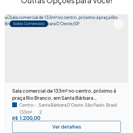
Outras Opções para Você!
Salas Comerciais
Sala comercial de 133m² no centro, próximo á
praça Rio Branco, em Santa Bárbara
D'Oeste/SP.
Centro
,
Santa Bárbara D'Oeste
,
São Paulo
,
Brasil
133m²
2
1.200,00
R$