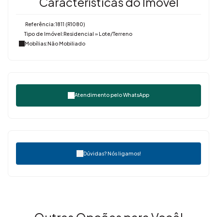
Características do Imóvel
Referência:
1811
(R1080)
Tipo de Imóvel:
Residencial
»
Lote/Terreno
Mobílias:
Não Mobiliado
Atendimento pelo
WhatsApp
Dúvidas? Nós ligamos!