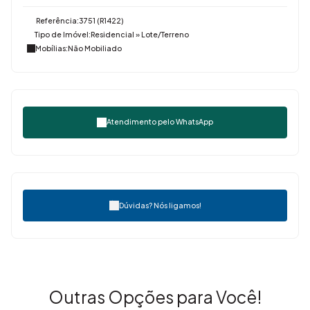
Referência:
3751
(R1422)
Tipo de Imóvel:
Residencial
»
Lote/Terreno
Mobílias:
Não Mobiliado
Atendimento pelo
WhatsApp
Dúvidas? Nós ligamos!
Outras Opções para Você!