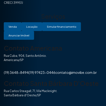
CRECI 39951J
Serviços
Venda
Locação
Simular financiamento
Anunciar Imóvel
Contato Americana
Rua Cuba, 904, Santo Antônio.
Americana/SP
(19) 3648-8494
(19) 97423-0446
contato@imovibe.com.br
Contato Santa Bárbara D'Oeste
Rua Carlos Steagall, 71, Vila Macknight.
Santa Bárbara d'Oeste/SP