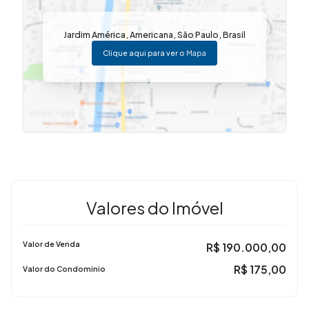
imobiliária que causa magia em VOCÊ
Jardim América
,
Americana
,
São Paulo
,
Brasil
Clique aqui para ver o
Mapa
Valores do Imóvel
Valor de Venda
R$
190.000,00
R$
175,00
Valor do Condominio