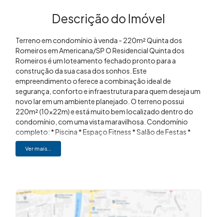
Descrição do Imóvel
Terreno em condomínio à venda - 220m² Quinta dos
Romeiros em Americana/SP O Residencial Quinta dos
Romeiros é um loteamento fechado pronto para a
construção da sua casa dos sonhos. Este
empreendimento oferece a combinação ideal de
segurança, conforto e infraestrutura para quem deseja um
novo lar em um ambiente planejado. O terreno possui
220m² (10x22m) e está muito bem localizado dentro do
condomínio, com uma vista maravilhosa. Condomínio
completo: * Piscina * Espaço Fitness * Salão de Festas *
Espaço Gourmet * Playground * Quadra Poliesportiva *
Ver mais...
Pista de Caminhada * Áreas Verdes O condomínio fica
localizado na região do Recinto da Festa do Peão em
Americana. Situado em uma área estratégica, oferece a
tranquilidade de estar em meio à natureza, sem abrir mão
da proximidade com os centros urbanos e comerciais da
região. Aceita Financiamento Aceita permuta Gostou?
Entre em contato: (19) 3648-8494 Imovibe Imóveis A