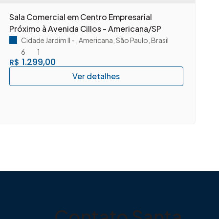
Sala Comercial em Centro Empresarial
A
Próximo à Avenida Cillos - Americana/SP
c
A
Cidade Jardim II
,
Americana
,
São Paulo
,
Brasil
6
1
1.299,00
R$
Contato Santa