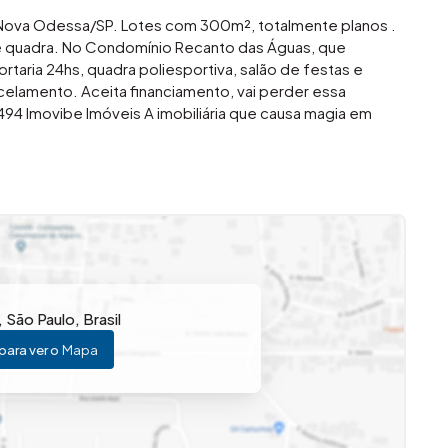
Nova Odessa/SP. Lotes com 300m², totalmente planos .
e quadra. No Condomínio Recanto das Águas, que
aria 24hs, quadra poliesportiva, salão de festas e
celamento. Aceita financiamento, vai perder essa
4 Imovibe Imóveis A imobiliária que causa magia em
,
São Paulo
,
Brasil
para ver o
Mapa