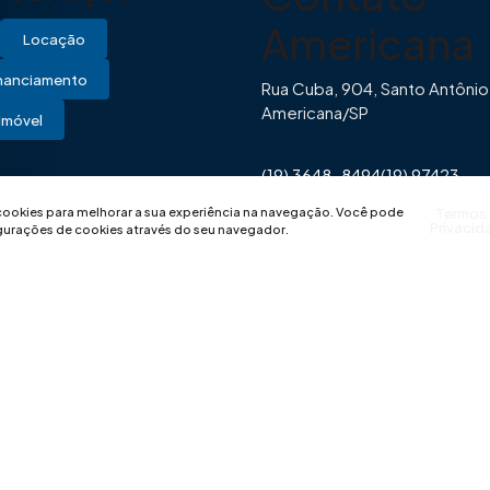
Americana
Locação
inanciamento
Rua Cuba, 904, Santo Antônio
Americana/SP
Imóvel
(19) 3648-8494
(19) 97423-
0446
contato@imovibe.com.
 cookies para melhorar a sua experiência na navegação.
Você pode
Termos
Privacid
igurações de cookies através do seu navegador.