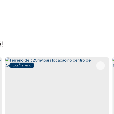
!
Lote/Terreno