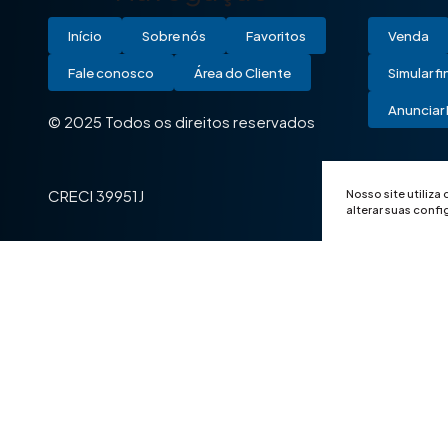
Início
Sobre nós
Favoritos
Venda
Fale conosco
Área do Cliente
Simular f
Anunciar 
© 2025 Todos os direitos reservados
Nosso site utiliza
CRECI 39951J
alterar suas conf
© 2025 Todos os direitos reservados