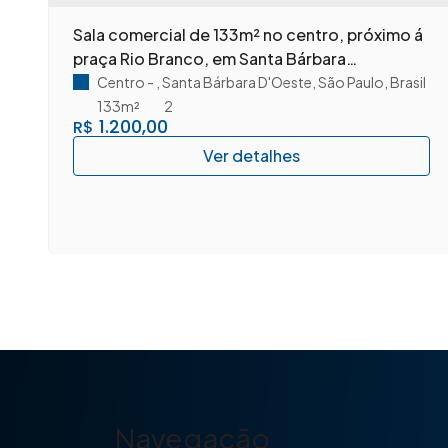
m
Sala comercial de 133m² no centro, próximo á
praça Rio Branco, em Santa Bárbara
D'Oeste/SP.
Centro
,
Santa Bárbara D'Oeste
,
São Paulo
,
Brasil
133m²
2
1.200,00
R$
Navegação