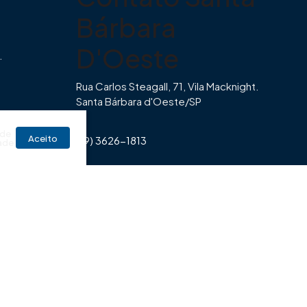
Bárbara
D'Oeste
.
Rua Carlos Steagall, 71, Vila Macknight.
Santa Bárbara d'Oeste/SP
br
 de
Aceito
(19) 3626-1813
ade
Horário de Funcionamento Imovibe
Seg a Sexta das 8hrs às 17h30min