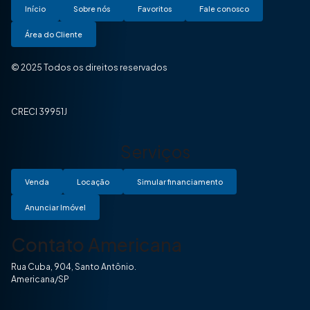
Início
Sobre nós
Favoritos
Fale conosco
Área do Cliente
© 2025 Todos os direitos reservados
CRECI 39951J
Serviços
Venda
Locação
Simular financiamento
Anunciar Imóvel
Contato Americana
Rua Cuba, 904, Santo Antônio.
Americana/SP