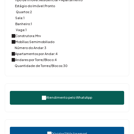
Estágio do Imóvel:
Pronto
Quartos:
2
Sala:
1
Banheiro:
1
Vaga:
1
Construtora:
Mrv
Mobílias:
Semimobiliado
Número do Andar:
3
Apartamentos por Andar:
4
Andares por Torre/Bloco:
4
Quantidade de Torres/Blocos:
30
Atendimento pelo
WhatsApp
Dúvidas? Nós ligamos!