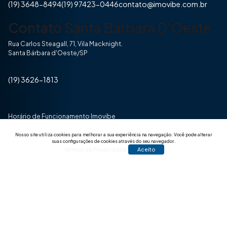
(19) 3648-8494
(19) 97423-0446
contato@imovibe.com.br
Contato Santa Bárbara D'Oeste
Rua Carlos Steagall, 71, Vila Macknight.
Santa Bárbara d'Oeste/SP
(19) 3626-1813
Horário de Funcionamento Imovibe
Seg a Sexta das 8hrs às 17h30min
Nosso site utiliza cookies para melhorar a sua experiência na navegação.
Você pode alterar
suas configurações de cookies através do seu navegador.
Termos de Privacidade
Aceito
© 2025 Todos os direitos reservados