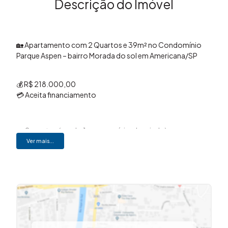
Descrição do Imóvel
🏡 Apartamento com 2 Quartos e 39m² no Condomínio
Parque Aspen – bairro Morada do sol em Americana/SP
💰 R$ 218.000,00
💳 Aceita financiamento
🛏️ 2 quartos (sendo 1 com armário planejado)
🚿 1 banheiro
Ver mais...
🚗 1 vaga de garagem coberta
📐 39m² de área privativa
🛋️ Sala aconchegante
🍽️ Cozinha com armários
🪨 Piso em porcelanato