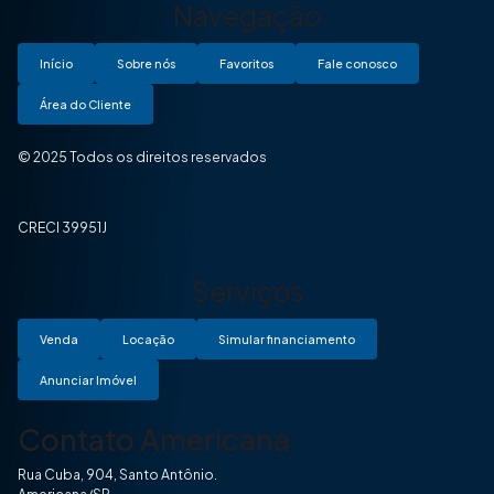
Navegação
Início
Sobre nós
Favoritos
Fale conosco
Área do Cliente
© 2025 Todos os direitos reservados
CRECI 39951J
Serviços
Venda
Locação
Simular financiamento
Anunciar Imóvel
Contato Americana
Rua Cuba, 904, Santo Antônio.