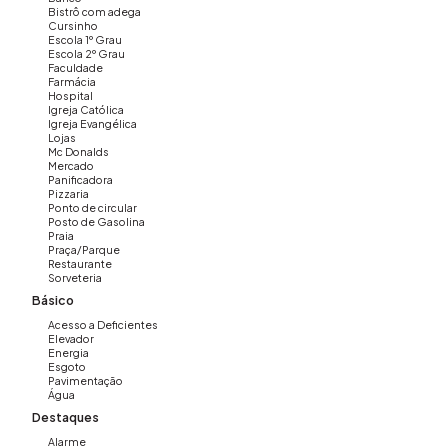
Bistrô com adega
Cursinho
Escola 1º Grau
Escola 2º Grau
Faculdade
Farmácia
Hospital
Igreja Católica
Igreja Evangélica
Lojas
Mc Donalds
Mercado
Panificadora
Pizzaria
Ponto de circular
Posto de Gasolina
Praia
Praça/Parque
Restaurante
Sorveteria
Básico
Acesso a Deficientes
Elevador
Energia
Esgoto
Pavimentação
Água
Destaques
Alarme