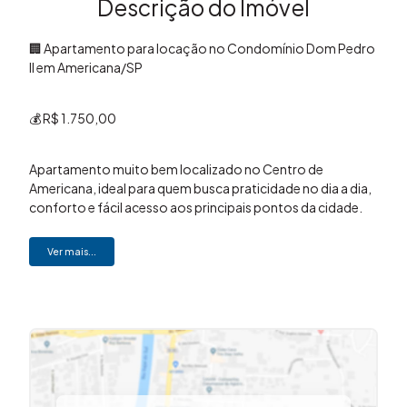
Descrição do Imóvel
🏢 Apartamento para locação no Condomínio Dom Pedro
II em Americana/SP
💰 R$ 1.750,00
Apartamento muito bem localizado no Centro de
Americana, ideal para quem busca praticidade no dia a dia,
conforto e fácil acesso aos principais pontos da cidade.
Ver mais...
O imóvel conta com:
🛏️ 01 suíte
🛋️ Sala aconchegante
🍽️ Cozinha funcional
🚿 Banheiro social
🚗 Vaga de garagem
O condomínio oferece estrutura completa para sua rotina: