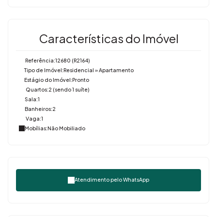
Características do Imóvel
Referência:
12680
(R2164)
Tipo de Imóvel:
Residencial
»
Apartamento
Estágio do Imóvel:
Pronto
Quartos:
2 (sendo 1 suíte)
Sala:
1
Banheiros:
2
Vaga:
1
Mobílias:
Não Mobiliado
Atendimento pelo
WhatsApp