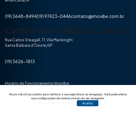
Americana/SP
(19) 3648-8494
(19) 97423-0446
contato@imovibe.com.br
Contato Santa Bárbara D'Oeste
Rua Carlos Steagall, 71, Vila Macknight.
Santa Bárbara d'Oeste/SP
(19) 3626-1813
Horário de Funcionamento Imovibe
Seg a Sexta das 8hrs às 17h30min
Nosso site utiliza cookies para melhorar a sua experiência na navegação.
Você pode alterar
suas configurações de cookies através do seu navegador.
Termos de Privacidade
Aceito
© 2025 Todos os direitos reservados