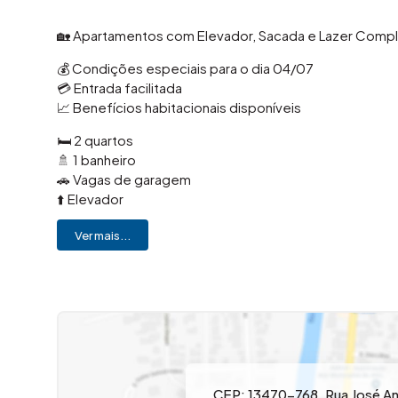
🏡 Apartamentos com Elevador, Sacada e Lazer Comp
💰 Condições especiais para o dia 04/07
💳 Entrada facilitada
📈 Benefícios habitacionais disponíveis
🛏️ 2 quartos
🚿 1 banheiro
🚗 Vagas de garagem
⬆️ Elevador
🌅 Sacada
Ver mais...
📐 Plantas inteligentes e funcionais
🌟 Diferenciais do condomínio:
🏊 Piscina
🎉 Salão de festas
🔥 Quiosque com churrasqueira
⚽ Campo gramado
🛝 Playground
🐶 Espaço pet
CEP: 13470-768
,
Rua José A