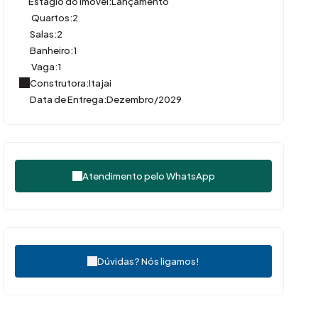
Estágio do Imóvel:
Lançamento
Quartos:
2
Salas:
2
Banheiro:
1
Vaga:
1
Construtora:
Itajai
Data de Entrega:
Dezembro/2029
Atendimento pelo
WhatsApp
Dúvidas? Nós ligamos!