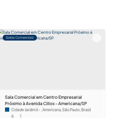
Salas Comerciais
Sala Comercial em Centro Empresarial
S
Próximo à Avenida Cillos - Americana/SP
A
Cidade Jardim II
,
Americana
,
São Paulo
,
Brasil
6
1