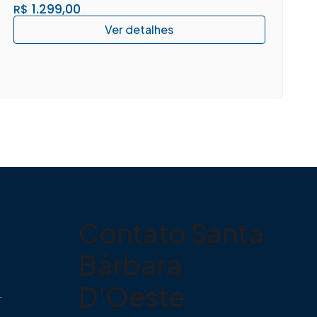
1.299,00
R$
Contato Santa
Bárbara
D'Oeste
.