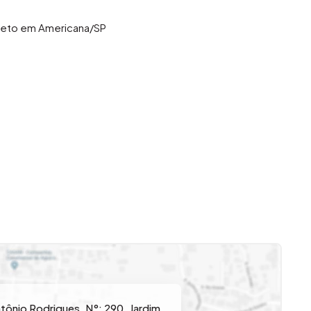
leto em Americana/SP
ntônio Rodrigues
,
N°:
290
,
Jardim