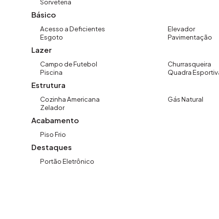
Sorveteria
Básico
✨ A imobiliária que causa magia em VOCÊ!
Acesso a Deficientes
Elevador
CRECI 40.684-J
Esgoto
Pavimentação
www.imovibe.com.br
Lazer
Campo de Futebol
Churrasqueira
Piscina
Quadra Esportiv
Estrutura
Cozinha Americana
Gás Natural
Zelador
Acabamento
Piso Frio
Destaques
Portão Eletrônico