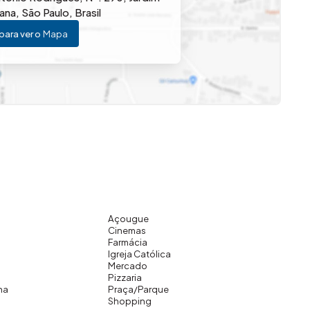
ana
,
São Paulo
,
Brasil
mento de Americana, com fácil acesso às principais
para ver o
Mapa
e serviços essenciais para o dia a dia da sua família.
m ambiente planejado para proporcionar conforto, lazer e
uem deseja sair do aluguel e conquistar o primeiro
mentos especiais com a família.
cial para quem deseja conquistar o primeiro
Açougue
Cinemas
Farmácia
Igreja Católica
Mercado
Pizzaria
na
Praça/Parque
Shopping