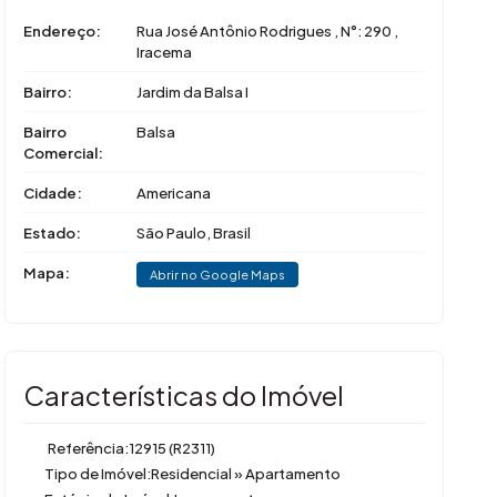
Endereço:
Rua José Antônio Rodrigues
,
N°:
290
,
Iracema
Bairro:
Jardim da Balsa I
Bairro
Balsa
Comercial:
Cidade:
Americana
Estado:
São Paulo, Brasil
Mapa:
Abrir no Google Maps
Características do Imóvel
Referência:
12915
(R2311)
Tipo de Imóvel:
Residencial
»
Apartamento