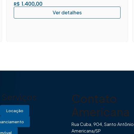
1.400,00
R$
Contato
Serviços
Americana
Locação
inanciamento
Rua Cuba, 904, Santo Antônio
Americana/SP
Imóvel