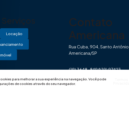
Contato
Serviços
Americana
Locação
inanciamento
Rua Cuba, 904, Santo Antônio
Americana/SP
Imóvel
(19) 3648-8494
(19) 97423-
0446
contato@imovibe.com.
 cookies para melhorar a sua experiência na navegação.
Você pode
Termos
Privacid
igurações de cookies através do seu navegador.