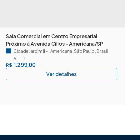
Sala Comercial em Centro Empresarial
A
Próximo à Avenida Cillos - Americana/SP
c
A
Cidade Jardim II
,
Americana
,
São Paulo
,
Brasil
6
1
1.299,00
R$