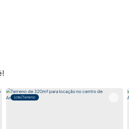
!
Lote/Terreno