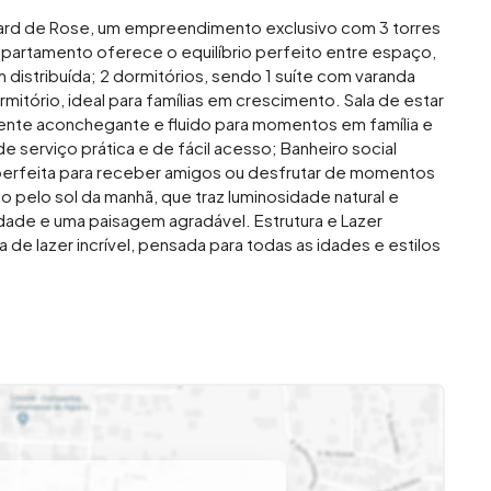
vard de Rose, um empreendimento exclusivo com 3 torres
partamento oferece o equilíbrio perfeito entre espaço,
distribuída; 2 dormitórios, sendo 1 suíte com varanda
ormitório, ideal para famílias em crescimento. Sala de estar
iente aconchegante e fluido para momentos em família e
 serviço prática e de fácil acesso; Banheiro social
erfeita para receber amigos ou desfrutar de momentos
o pelo sol da manhã, que traz luminosidade natural e
idade e uma paisagem agradável. Estrutura e Lazer
e lazer incrível, pensada para todas as idades e estilos
na para momentos de lazer e relaxamento; Espaço fitness
icidade no home office; Espaço de jogos virtuais e
 adolescentes. Brinquedoteca e quadra poliesportiva
egante para celebrações especiais. Portaria 24 horas,
. Se você busca um lar que alie conforto, segurança e
e Rose é a escolha perfeita. Venha viver com qualidade
(19) 3468-8494 Imovibe Imóveis A imobiliária que causa