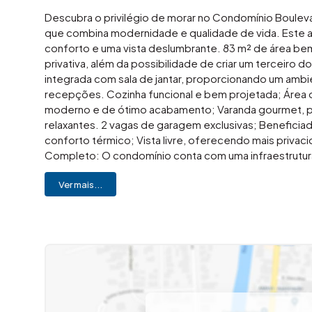
Descubra o privilégio de morar no Condomínio Boule
que combina modernidade e qualidade de vida. Este a
conforto e uma vista deslumbrante. 83 m² de área bem 
privativa, além da possibilidade de criar um terceiro d
integrada com sala de jantar, proporcionando um amb
recepções. Cozinha funcional e bem projetada; Área de
moderno e de ótimo acabamento; Varanda gourmet, p
relaxantes. 2 vagas de garagem exclusivas; Beneficiad
conforto térmico; Vista livre, oferecendo mais privac
Completo: O condomínio conta com uma infraestrutura d
de vida. Churrasqueira para confraternizações; Pisci
Ver mais...
totalmente equipado. Escritório para quem busca prat
espaço kids, garantindo diversão para os pequenos e
para atividades ao ar livre. Salão de festas amplo e el
garantindo a segurança e tranquilidade dos moradores
uma área de lazer completa, o Condomínio Boulevard d
de vida em um lugar único! Gostou? Entre em contato. 
magia em você!