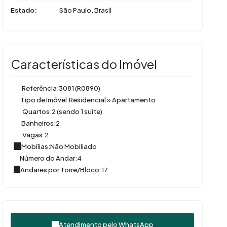
Estado:
São Paulo, Brasil
Características do Imóvel
Referência:
3081
(R0890)
Tipo de Imóvel:
Residencial
»
Apartamento
Quartos:
2 (sendo 1 suíte)
Banheiros:
2
Vagas:
2
Mobílias:
Não Mobiliado
Número do Andar:
4
Andares por Torre/Bloco:
17
Atendimento pelo
WhatsApp