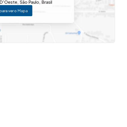
 D'Oeste
,
São Paulo
,
Brasil
para ver o
Mapa