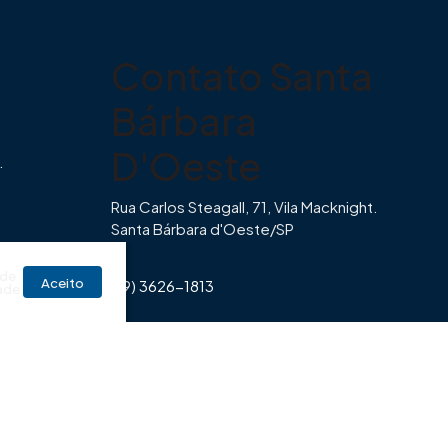
Contato Santa
Bárbara
D'Oeste
.
Rua Carlos Steagall, 71, Vila Macknight.
Santa Bárbara d'Oeste/SP
br
 de
Aceito
(19) 3626-1813
ade
Horário de Funcionamento Imovibe
Seg a Sexta das 8hrs às 17h30min