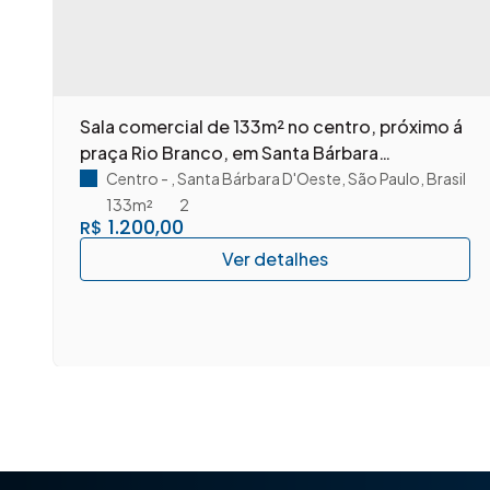
m
Sala comercial de 133m² no centro, próximo á
praça Rio Branco, em Santa Bárbara
D'Oeste/SP.
Centro
,
Santa Bárbara D'Oeste
,
São Paulo
,
Brasil
133m²
2
1.200,00
R$