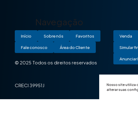
Navegação
Início
Sobre nós
Favoritos
Venda
Fale conosco
Área do Cliente
Simular f
Anunciar 
© 2025 Todos os direitos reservados
Nosso site utiliza
CRECI 39951J
alterar suas conf