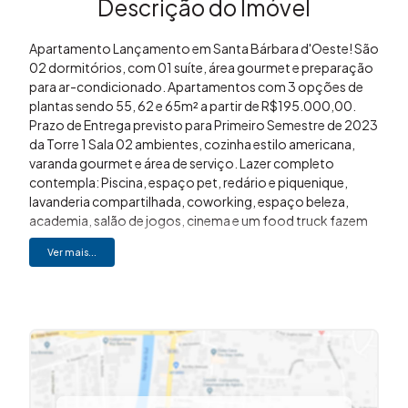
Descrição do Imóvel
Apartamento Lançamento em Santa Bárbara d'Oeste! São
02 dormitórios, com 01 suíte, área gourmet e preparação
para ar-condicionado. Apartamentos com 3 opções de
plantas sendo 55, 62 e 65m² a partir de R$195.000,00.
Prazo de Entrega previsto para Primeiro Semestre de 2023
da Torre 1 Sala 02 ambientes, cozinha estilo americana,
varanda gourmet e área de serviço. Lazer completo
contempla: Piscina, espaço pet, redário e piquenique,
lavanderia compartilhada, coworking, espaço beleza,
academia, salão de jogos, cinema e um food truck fazem
parte desse belíssimo empreendimento. Esses
Ver mais...
apartamentos vieram para inovar em Santa Bárbara D
´oeste. A localização privilegiada fecha com chave de ouro
as qualidades deste empreendimento. Morar no
Residencial Portal dos Ipês vai trazer para você e sua
família, um conforto e uma tranquilidade imensurável.
Gostou? Entre em contato (19)3648-8494 Imovibe
imóveis A imobiliária que causa magia em VOCÊ