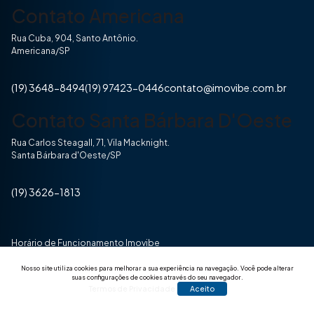
Contato Americana
Rua Cuba, 904, Santo Antônio.
Americana/SP
(19) 3648-8494
(19) 97423-0446
contato@imovibe.com.br
Contato Santa Bárbara D'Oeste
Rua Carlos Steagall, 71, Vila Macknight.
Santa Bárbara d'Oeste/SP
(19) 3626-1813
Horário de Funcionamento Imovibe
Seg a Sexta das 8hrs às 17h30min
Nosso site utiliza cookies para melhorar a sua experiência na navegação.
Você pode alterar
suas configurações de cookies através do seu navegador.
Termos de Privacidade
Aceito
© 2025 Todos os direitos reservados