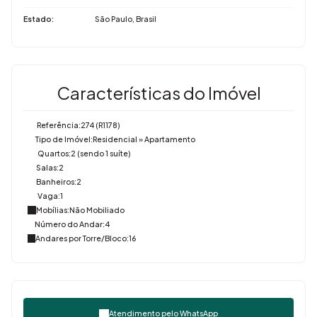
Estado:
São Paulo, Brasil
Características do Imóvel
Referência:
274
(R1178)
Tipo de Imóvel:
Residencial
»
Apartamento
Quartos:
2 (sendo 1 suíte)
Salas:
2
Banheiros:
2
Vaga:
1
Mobílias:
Não Mobiliado
Número do Andar:
4
Andares por Torre/Bloco:
16
Atendimento pelo
WhatsApp