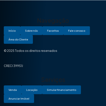
Navegação
Início
Sobre nós
Favoritos
Fale conosco
Área do Cliente
© 2025 Todos os direitos reservados
CRECI 39951J
Serviços
Venda
Locação
Simular financiamento
Anunciar Imóvel