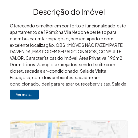
Descrição do Imóvel
Oferecendo o melhor em conforto e funcionalidade, este
apartamento de 196m2 na Vila Medon é perfeito para
quem busca um lar espaçoso, bem equipado e com
excelente localização. OBS.: MÓVEIS NÃO FAZEM PARTE
DA VENDA, MAS PODEM SER ADICIONADOS, CONSULTE
VALOR. Características do Imóvel: Área Privativa: 196m2
Dormitórios: 3 amplos e arejados, sendo 1 suíte com
closet, sacada e ar-condicionado. Sala de Visita:
Espaçosa, com dois ambientes, sacada e ar-
condicionado, ideal para relaxar ou receber visitas. Sala de
Jantar: Aconchegante e integrada aos demais ambientes.
Ver mais...
Cozinha: Completa, equipada com armários planejados
de alta qualidade. Banheiros: 1 Suíte, 1 lavabo e 1 banheiro
social, atendendo às necessidades dos moradores com
praticidade. Área de Serviço: Espaçosa, com banheiro e
quarto pequeno para maior funcionalidade. Vagas de
garagem: 2 no subsolo, paralelas, com depósito individual
para armazenamento. Destaques Adicionais: Ar-