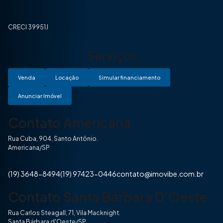
CRECI 39951J
Serviços
Venda
Locação
Simular financiamento
Anunciar Imóvel
Contato Americana
Rua Cuba, 904, Santo Antônio.
Americana/SP
(19) 3648-8494
(19) 97423-0446
contato@imovibe.com.br
Contato Santa Bárbara D'Oeste
Rua Carlos Steagall, 71, Vila Macknight.
Santa Bárbara d'Oeste/SP