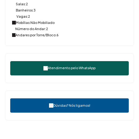
Salas:
2
Banheiros:
3
Vagas:
2
Mobílias:
Não Mobiliado
Número do Andar:
2
Andares por Torre/Bloco:
6
Atendimento pelo
WhatsApp
Dúvidas? Nós ligamos!