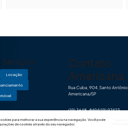
Contato
Serviços
Americana
Locação
inanciamento
Rua Cuba, 904, Santo Antônio
Americana/SP
Imóvel
(19) 3648-8494
(19) 97423-
0446
contato@imovibe.com.
 cookies para melhorar a sua experiência na navegação.
Você pode
Termos
Privacid
igurações de cookies através do seu navegador.