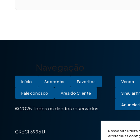
Navegação
Início
Sobre nós
Favoritos
Venda
Fale conosco
Área do Cliente
Simular f
Anunciar 
© 2025 Todos os direitos reservados
Nosso site utiliza
CRECI 39951J
alterar suas conf