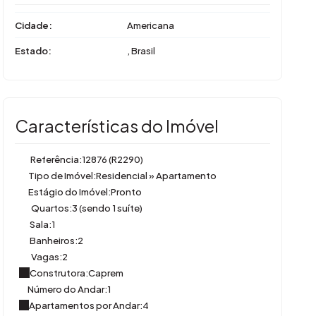
Cidade:
Americana
Estado:
, Brasil
Características do Imóvel
Referência:
12876
(R2290)
Tipo de Imóvel:
Residencial
»
Apartamento
Estágio do Imóvel:
Pronto
Quartos:
3 (sendo 1 suíte)
Sala:
1
Banheiros:
2
Vagas:
2
Construtora:
Caprem
Número do Andar:
1
Apartamentos por Andar:
4