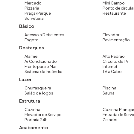
Mercado
Mini Campo
Pizzaria
Ponto de circula
Praça/Parque
Restaurante
Sorveteria
Básico
Acesso a Deficientes
Elevador
Esgoto
Pavimentação
Destaques
Alarme
Alto Padrão
Ar Condicionado
Circuito de TV
Frente para o Mar
Internet
Sistema de Incêndio
TV a Cabo
Lazer
Churrasqueira
Piscina
Salão de Jogos
Sauna
Estrutura
Cozinha
Cozinha Planeja
Elevador de Serviço
Entrada de Servi
Portaria 24h
Zelador
Acabamento