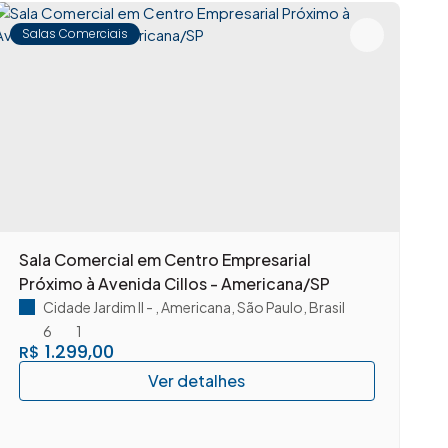
Salas Comerciais
Sala Comercial em Centro Empresarial
A
Próximo à Avenida Cillos - Americana/SP
c
A
Cidade Jardim II
,
Americana
,
São Paulo
,
Brasil
6
1
1.299,00
R$