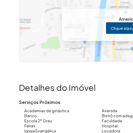
Ameri
Clique aqui 
Detalhes do Imóvel
Serviços Próximos
Academias de ginástica
Avenida
Banco
Bistrô com adeg
Escola 2º Grau
Faculdade
Feiras
Hospital
Igreja Evangélica
Locadora