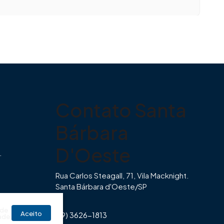
Contato Santa
Bárbara
D'Oeste
.
Rua Carlos Steagall, 71, Vila Macknight.
Santa Bárbara d'Oeste/SP
br
 de
Aceito
(19) 3626-1813
ade