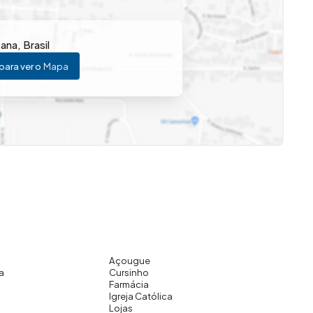
cana
,
Brasil
para ver o
Mapa
Açougue
a
Cursinho
Farmácia
Igreja Católica
Lojas