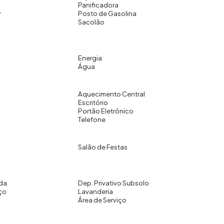
Panificadora
r
Posto de Gasolina
Sacolão
Energia
Água
Aquecimento Central
Escritório
Portão Eletrônico
Telefone
Salão de Festas
da
Dep. Privativo Subsolo
ço
Lavanderia
Área de Serviço