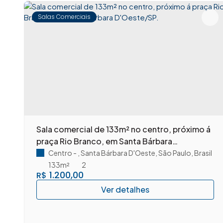
Salas Comerciais
m
Sala comercial de 133m² no centro, próximo á
praça Rio Branco, em Santa Bárbara
D'Oeste/SP.
Centro
,
Santa Bárbara D'Oeste
,
São Paulo
,
Brasil
133m²
2
1.200,00
R$