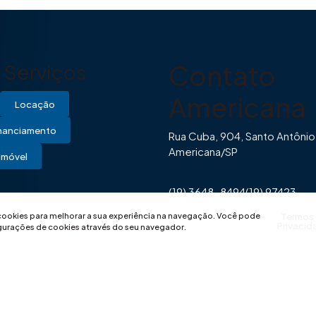
Contato
Serviços
Americana
Locação
inanciamento
Rua Cuba, 904, Santo Antônio
Americana/SP
Imóvel
(19) 3648-8494
(19) 97423-
0446
contato@imovibe.com.
 cookies para melhorar a sua experiência na navegação.
Você pode
Termos
Privacid
igurações de cookies através do seu navegador.