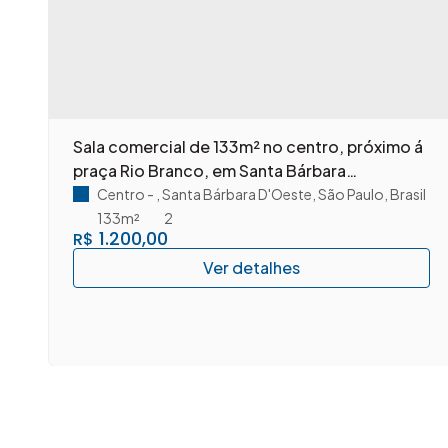
Sala comercial de 133m² no centro, próximo á
praça Rio Branco, em Santa Bárbara
D'Oeste/SP.
Centro
,
Santa Bárbara D'Oeste
,
São Paulo
,
Brasil
133m²
2
1.200,00
R$