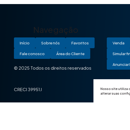
Navegação
Início
Sobre nós
Favoritos
Venda
Fale conosco
Área do Cliente
Simular f
Anunciar 
© 2025 Todos os direitos reservados
Nosso site utiliza
CRECI 39951J
alterar suas conf