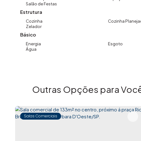
Nosso atendimento é próximo, humano e orientado a r
Salão de Festas
responsabilidade em cada etapa do processo.
Estrutura
✨ Imovibe Imóveis. A imobiliária que causa magia em v
Cozinha
Cozinha Planeja
Zelador
Básico
Energia
Esgoto
Água
Outras Opções para Você
Salas Comerciais