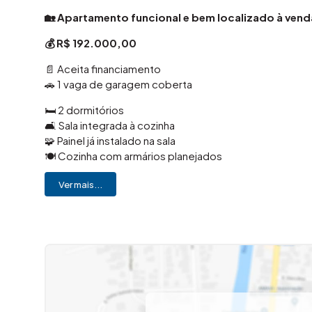
🏡 Apartamento funcional e bem localizado à vend
💰 R$ 192.000,00
📄 Aceita financiamento
🚗 1 vaga de garagem coberta
🛏️ 2 dormitórios
🛋️ Sala integrada à cozinha
🧩 Painel já instalado na sala
🍽️ Cozinha com armários planejados
❄️ 1 dormitório com ar-condicionado
Ver mais...
🚿 Banheiro social
📍 Localizado no Condomínio Amarilis, em Santa Bárba
tudo que você precisa no dia a dia.
✨ Apartamento compacto e bem distribuído, ideal pa
para morar.
A área social integra sala e cozinha, criando um ambient
agrega praticidade e um toque moderno ao espaço.