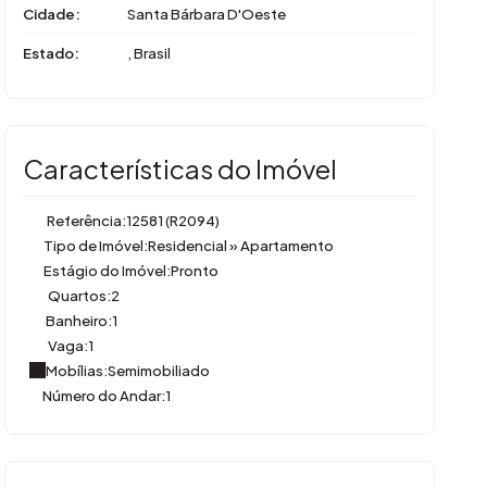
Cidade:
Santa Bárbara D'Oeste
Estado:
, Brasil
Características do Imóvel
Referência:
12581
(R2094)
Tipo de Imóvel:
Residencial
»
Apartamento
Estágio do Imóvel:
Pronto
Quartos:
2
Banheiro:
1
Vaga:
1
Mobílias:
Semimobiliado
Número do Andar:
1