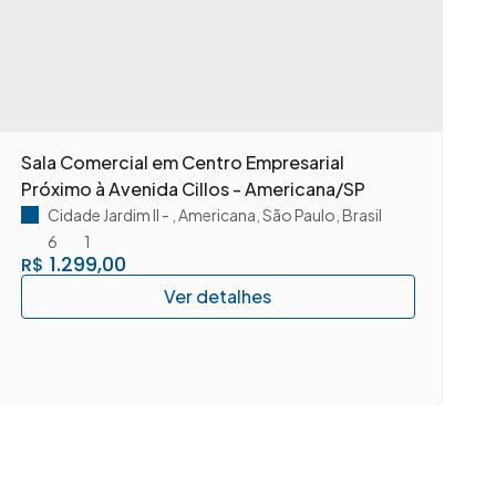
Sala Comercial em Centro Empresarial
S
Próximo à Avenida Cillos - Americana/SP
A
Cidade Jardim II
,
Americana
,
São Paulo
,
Brasil
6
1
1.299,00
R$