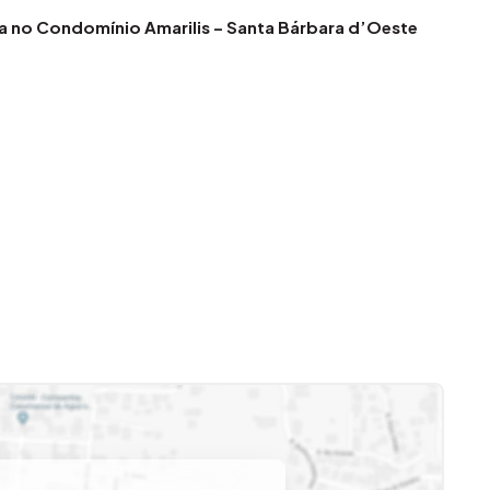
a no Condomínio Amarilis – Santa Bárbara d’Oeste
ra d’Oeste, com fácil acesso a comércios, serviços e
ra quem busca praticidade, conforto e um espaço pronto
e funcional e agradável para o dia a dia. O painel na sala