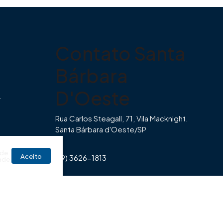
Contato Santa
Bárbara
D'Oeste
.
Rua Carlos Steagall, 71, Vila Macknight.
Santa Bárbara d'Oeste/SP
br
 de
Aceito
(19) 3626-1813
ade
Horário de Funcionamento Imovibe
Seg a Sexta das 8hrs às 17h30min