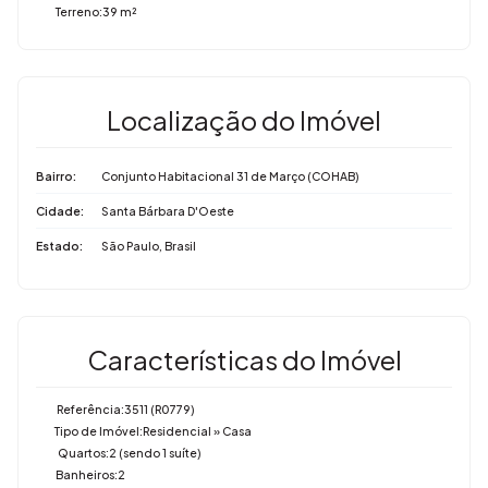
Terreno:
39 m²
Localização do Imóvel
Bairro:
Conjunto Habitacional 31 de Março (COHAB)
Cidade:
Santa Bárbara D'Oeste
Estado:
São Paulo, Brasil
Características do Imóvel
Referência:
3511
(R0779)
Tipo de Imóvel:
Residencial
»
Casa
Quartos:
2 (sendo 1 suíte)
Banheiros:
2