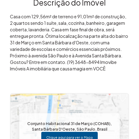
Descrição do Imóvel
Casa com 129,56m² de terreno e 91,01m² de construção,
2 quartos sendo 1 suíte, sala, cozinha, banheiro, garagem
coberta, lavanderia. Casa em fase final de obra, será
entregue pronta. Ótima localização na parte alta do bairro
31 de Março em Santa Bárbara d'Oeste, com uma
variedade de escolas e comércios essenciais próximos.
Próximo à avenida São Paulo e à Avenida Santa Bárbara.
Gostou? Entre em contato. (19) 3648-8494 Imovibe
Imóveis A imobiliária que causa magia em VOCÊ
Conjunto Habitacional 31 de Março (COHAB)
,
Santa Bárbara D'Oeste
,
São Paulo
,
Brasil
Clique aqui para ver o
Mapa