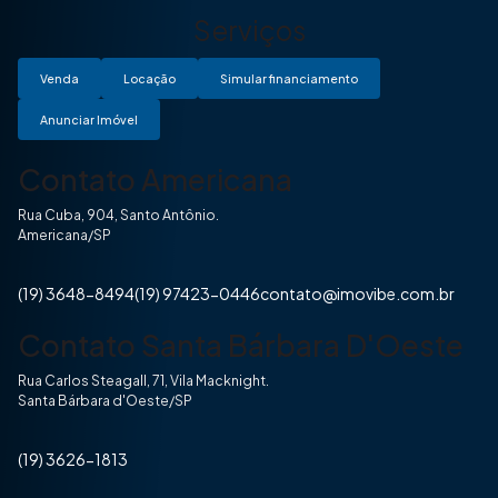
Serviços
Venda
Locação
Simular financiamento
Anunciar Imóvel
Contato Americana
Rua Cuba, 904, Santo Antônio.
Americana/SP
(19) 3648-8494
(19) 97423-0446
contato@imovibe.com.br
Contato Santa Bárbara D'Oeste
Rua Carlos Steagall, 71, Vila Macknight.
Santa Bárbara d'Oeste/SP
(19) 3626-1813