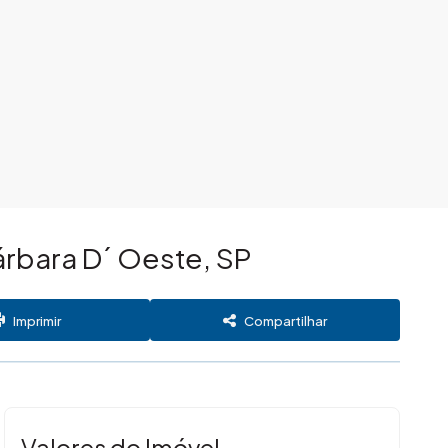
árbara D´ Oeste, SP
Imprimir
Compartilhar
Valores do Imóvel