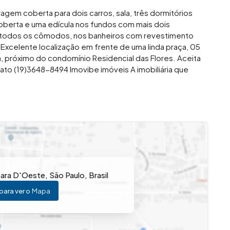
gem coberta para dois carros, sala, três dormitórios
 coberta e uma edícula nos fundos com mais dois
todos os cômodos, nos banheiros com revestimento
xcelente localização em frente de uma linda praça, 05
 próximo do condomínio Residencial das Flores. Aceita
to (19)3648-8494 Imovibe imóveis A imobiliária que
bara D'Oeste
,
São Paulo
,
Brasil
para ver o
Mapa