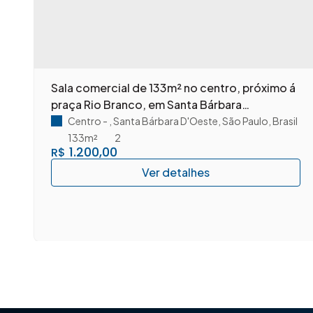
m
Sala comercial de 133m² no centro, próximo á
praça Rio Branco, em Santa Bárbara
D'Oeste/SP.
Centro
,
Santa Bárbara D'Oeste
,
São Paulo
,
Brasil
133m²
2
1.200,00
R$