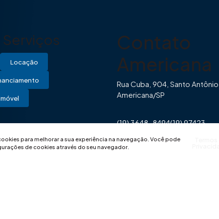
Contato
Serviços
Americana
Locação
inanciamento
Rua Cuba, 904, Santo Antônio
Americana/SP
Imóvel
(19) 3648-8494
(19) 97423-
0446
contato@imovibe.com.
 cookies para melhorar a sua experiência na navegação.
Você pode
Termos
Privacid
igurações de cookies através do seu navegador.