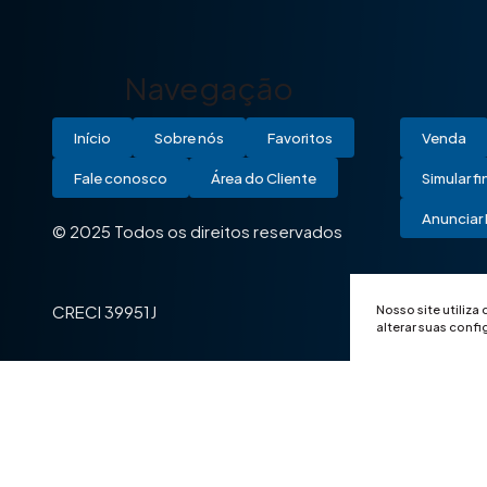
Navegação
Início
Sobre nós
Favoritos
Venda
Fale conosco
Área do Cliente
Simular f
Anunciar 
© 2025 Todos os direitos reservados
Nosso site utiliza
CRECI 39951J
alterar suas conf