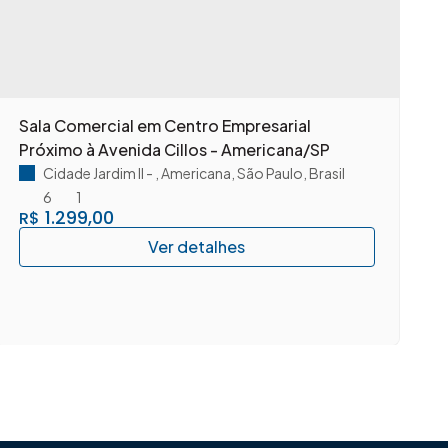
Sala Comercial em Centro Empresarial
A
Próximo à Avenida Cillos - Americana/SP
c
A
Cidade Jardim II
,
Americana
,
São Paulo
,
Brasil
6
1
1.299,00
R$