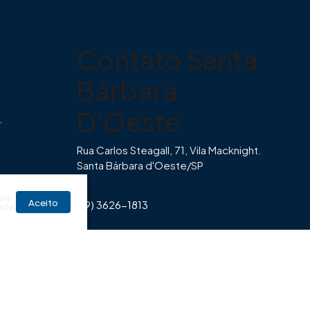
Contato Santa
Bárbara
D'Oeste
.
Rua Carlos Steagall, 71, Vila Macknight.
Santa Bárbara d'Oeste/SP
br
 de
Aceito
(19) 3626-1813
ade
Horário de Funcionamento Imovibe
Seg a Sexta das 8hrs às 17h30min