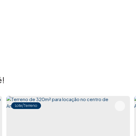
!
Lote/Terreno