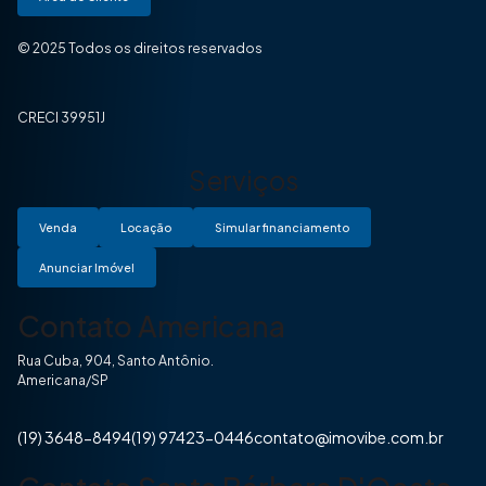
© 2025 Todos os direitos reservados
CRECI 39951J
Serviços
Venda
Locação
Simular financiamento
Anunciar Imóvel
Contato Americana
Rua Cuba, 904, Santo Antônio.
Americana/SP
(19) 3648-8494
(19) 97423-0446
contato@imovibe.com.br