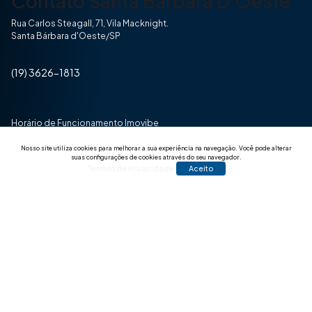
Contato Santa Bárbara D'Oeste
Rua Carlos Steagall, 71, Vila Macknight.
Santa Bárbara d'Oeste/SP
(19) 3626-1813
Horário de Funcionamento Imovibe
Seg a Sexta das 8hrs às 17h30min
Nosso site utiliza cookies para melhorar a sua experiência na navegação.
Você pode alterar
suas configurações de cookies através do seu navegador.
Termos de Privacidade
Aceito
© 2025 Todos os direitos reservados