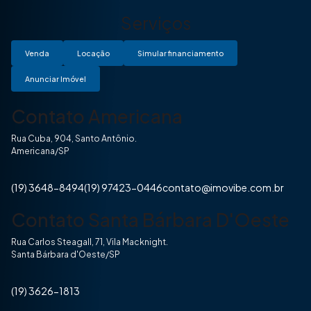
Serviços
Venda
Locação
Simular financiamento
Anunciar Imóvel
Contato Americana
Rua Cuba, 904, Santo Antônio.
Americana/SP
(19) 3648-8494
(19) 97423-0446
contato@imovibe.com.br
Contato Santa Bárbara D'Oeste
Rua Carlos Steagall, 71, Vila Macknight.
Santa Bárbara d'Oeste/SP
(19) 3626-1813