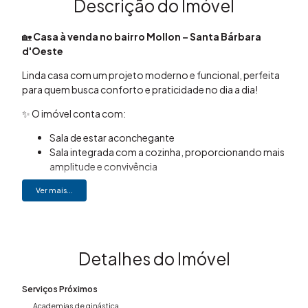
Descrição do Imóvel
🏡
Casa à venda no bairro Mollon –
Santa Bárbara
d'Oeste
Linda casa com um projeto moderno e funcional, perfeita
para quem busca conforto e praticidade no dia a dia!
✨ O imóvel conta com:
Sala de estar aconchegante
Sala integrada com a cozinha, proporcionando mais
amplitude e convivência
Banheiros com box já instalados
Ver mais...
Acabamento com blindex em toda a casa, trazendo
sofisticação e melhor iluminação natural
Garagem para até 02 carros 🚗🚗
📍 Localizada em um bairro tranquilo e com fácil acesso a
Detalhes do Imóvel
comércios, escolas e serviços da região.
💰 Ideal para quem deseja sair do aluguel e conquistar a
Serviços Próximos
casa própria!
Academias de ginástica