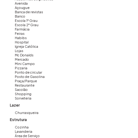
Avenida
Açougue
Banca de revistas
Banco
📞 Gostou desse imóvel? Me chama agora e agende sua
Escola 1º Grau
visita!
Escola 2º Grau
Farmácia
Imovibe Imóveis – A imobiliária que causa magia em VOCÊ!
Feiras
✨
Habibs
Hospital
Igreja Católica
Lojas
Mc Donalds
📲 Entre em contato para mais informações e agende sua
Mercado
Mini Campo
visita!
Pizzaria
Ponto de circular
Posto de Gasolina
Praça/Parque
Restaurante
Sacolão
Shopping
Sorveteria
Lazer
Churrasqueira
Estrutura
Cozinha
Lavanderia
Área de Serviço