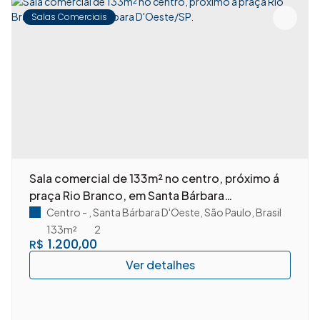
Salas Comerciais
Sala comercial de 133m² no centro, próximo á
praça Rio Branco, em Santa Bárbara
D'Oeste/SP.
rasil
Centro
,
Santa Bárbara D'Oeste
,
São Paulo
,
Brasil
133m²
2
1.200,00
R$