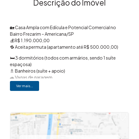
Descrição do Imóvel
🏡 Casa Ampla com Edícula e Potencial Comercial no
Bairro Frezarim – Americana/SP
💰 R$ 1.190.000,00
🔁 Aceita permuta (apartamento até R$ 500.000,00)
🛏️ 3 dormitórios (todos com armários, sendo 1 suíte
espaçosa)
🚿 Banheiros (suíte + apoio)
🚗 Vagas de garagem
📐 195m² de área construída
Ver mais...
🌳 360m² de terreno
🛋️ Sala de estar
📺 Sala de TV
🍽️ Sala de jantar
🍳 Cozinha com armários embutidos
🧺 Lavanderia com despensa