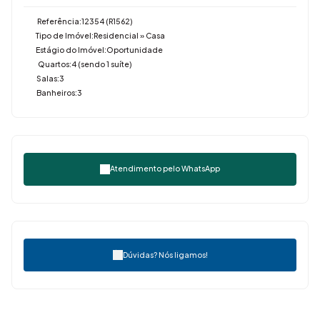
Referência:
12354
(R1562)
✨ Imovibe Imóveis. A imobiliária que causa magia em você.
Tipo de Imóvel:
Residencial
»
Casa
Estágio do Imóvel:
Oportunidade
Quartos:
4 (sendo 1 suíte)
Salas:
3
Banheiros:
3
Atendimento pelo
WhatsApp
Dúvidas? Nós ligamos!