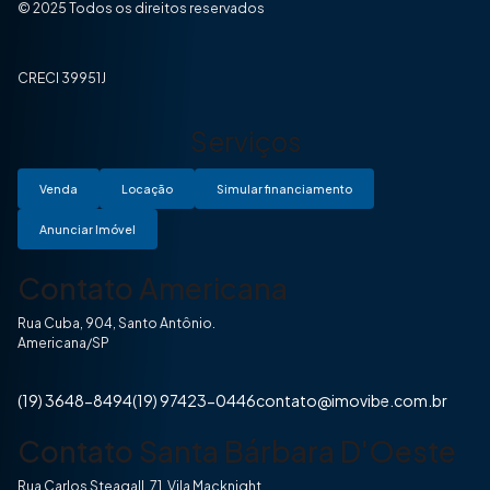
© 2025 Todos os direitos reservados
CRECI 39951J
Serviços
Venda
Locação
Simular financiamento
Anunciar Imóvel
Contato Americana
Rua Cuba, 904, Santo Antônio.
Americana/SP
(19) 3648-8494
(19) 97423-0446
contato@imovibe.com.br
Contato Santa Bárbara D'Oeste
Rua Carlos Steagall, 71, Vila Macknight.