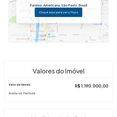
Paraíso
,
Americana
,
São Paulo
,
Brasil
🏡 Edícula nos fundos:
Clique aqui para ver o
Mapa
🛏️ 1 quarto
🚿 1 banheiro
🌿 Área externa:
🍖 Área gourmet
🌳 Quintal amplo, ideal para lazer ou ampliação
✨ Diferenciais do imóvel:
✔️ Ambientes amplos e bem distribuídos
✔️ Dormitórios com armários embutidos
✔️ Edícula independente
Valores do Imóvel
✔️ Excelente espaço de terreno
✔️ Perfil versátil: residencial ou comercial (ideal para área da
saúde, escritórios, clínicas, entre outros)
Valor de Venda
R$
1.190.000,00
📍 Localizado no Frezarim, em Americana, região com fácil
Aceita-se: Permuta
acesso a comércios, serviços e vias importantes da
cidade.
🏡 Um imóvel que une amplitude, localização e potencial de
uso, sendo uma excelente oportunidade tanto para