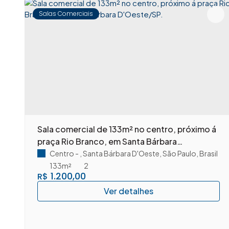
Salas Comerciais
Sala comercial de 133m² no centro, próximo á
praça Rio Branco, em Santa Bárbara
D'Oeste/SP.
Centro
,
Santa Bárbara D'Oeste
,
São Paulo
,
Brasil
133m²
2
1.200,00
R$