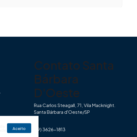
Contato Santa
Bárbara
D'Oeste
.
Rua Carlos Steagall, 71, Vila Macknight.
Santa Bárbara d'Oeste/SP
br
 de
Aceito
(19) 3626-1813
ade