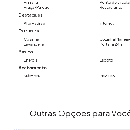
Pizzaria
Ponto de circula
Praça/Parque
Restaurante
Destaques
Alto Padrão
Internet
Estrutura
Cozinha
Cozinha Planeja
Lavanderia
Portaria 24h
Básico
Energia
Esgoto
Acabamento
Mármore
Piso Frio
Outras Opções para Você