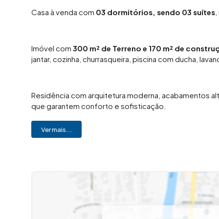
Casa à venda com
03 dormitórios, sendo 03 suítes
,
Imóvel com
300 m² de Terreno e
170 m² de constru
jantar, cozinha, churrasqueira, piscina com ducha, lav
Residência com arquitetura moderna, acabamentos alt
que garantem conforto e sofisticação.
A área gourmet integrada à piscina proporciona um es
Ver mais...
com a família e amigos.
Localizada na
Avenida Rodolfo Kivitz, 1957
, no Resi
comércios, serviços essenciais e com fácil acesso às p
O Residencial Engenho Velho oferece infraestrutura c