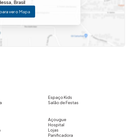
dessa
,
Brasil
ando uma rotina mais confortável, ativa e familiar em um
para ver o
Mapa
Espaço Kids
a
Salão de Festas
Açougue
Hospital
a
Lojas
Panificadora