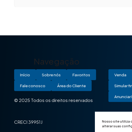
Navegação
Início
Sobre nós
Favoritos
Venda
Fale conosco
Área do Cliente
Simular f
Anunciar 
© 2025 Todos os direitos reservados
Nosso site utiliza
CRECI 39951J
alterar suas conf