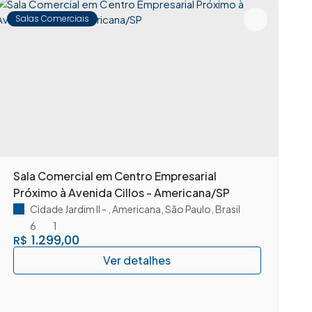
Salas Comerciais
Sala Comercial em Centro Empresarial
S
Próximo à Avenida Cillos - Americana/SP
A
Cidade Jardim II
,
Americana
,
São Paulo
,
Brasil
6
1
1.299,00
R$