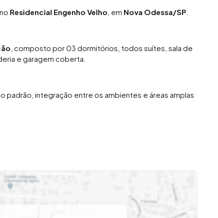
 no
Residencial Engenho Velho
, em
Nova Odessa/SP
.
ção
, composto por 03 dormitórios, todos suítes, sala de
anderia e garagem coberta.
o padrão, integração entre os ambientes e áreas amplas
paço ideal para lazer, convivência e momentos especiais
dencial Engenho Velho, em Nova Odessa/SP, próxima a
rincipais vias da cidade.
ompleta de lazer e bem-estar, incluindo quadras