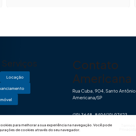
Contato
Serviços
Americana
Locação
inanciamento
Rua Cuba, 904, Santo Antônio
Americana/SP
Imóvel
(19) 3648-8494
(19) 97423-
0446
contato@imovibe.com.
 cookies para melhorar a sua experiência na navegação.
Você pode
Termos
Privacid
igurações de cookies através do seu navegador.