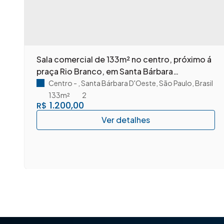
m
Sala comercial de 133m² no centro, próximo á
praça Rio Branco, em Santa Bárbara
D'Oeste/SP.
Centro
,
Santa Bárbara D'Oeste
,
São Paulo
,
Brasil
133m²
2
1.200,00
R$