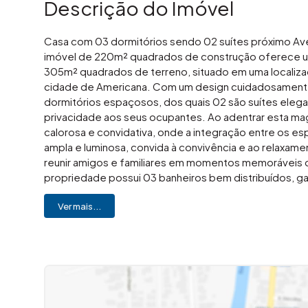
Descrição do Imóvel
Casa com 03 dormitórios sendo 02 suítes próximo Ave
imóvel de 220m² quadrados de construção oferece u
305m² quadrados de terreno, situado em uma localizaçã
cidade de Americana. Com um design cuidadosamente 
dormitórios espaçosos, dos quais 02 são suítes ele
privacidade aos seus ocupantes. Ao adentrar esta ma
calorosa e convidativa, onde a integração entre os espa
ampla e luminosa, convida à convivência e ao relaxame
reunir amigos e familiares em momentos memoráveis 
propriedade possui 03 banheiros bem distribuídos, ga
moradores e visitantes, alem de ser equipada com ene
Ver mais...
o seu generoso quintal, que proporciona um espaço d
desfrutar de momentos de contemplação e lazer ao ar 
avenida principal da cidade, esta propriedade oferec
opções de entretenimento, proporcionando uma vida 
combinação de conforto, elegância e praticidade, esta
tudo o que Americana tem a oferecer. Gostou? Entre e
que causa magia em VOCÊ!