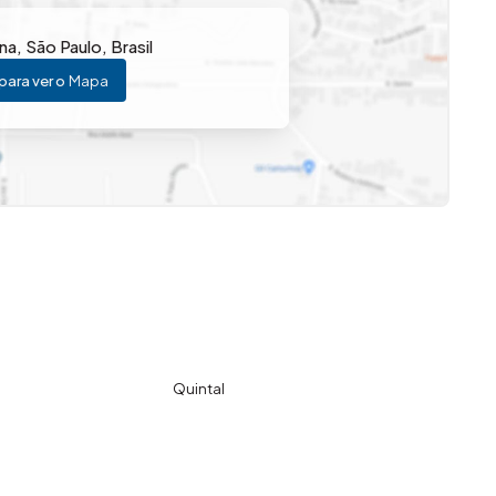
na
,
São Paulo
,
Brasil
para ver o
Mapa
Quintal