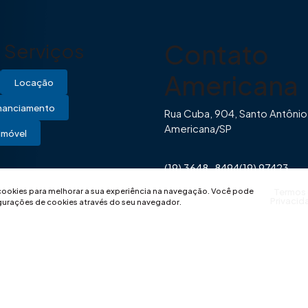
Contato
Serviços
Americana
Locação
inanciamento
Rua Cuba, 904, Santo Antônio
Americana/SP
Imóvel
(19) 3648-8494
(19) 97423-
0446
contato@imovibe.com.
 cookies para melhorar a sua experiência na navegação.
Você pode
Termos
Privacid
igurações de cookies através do seu navegador.