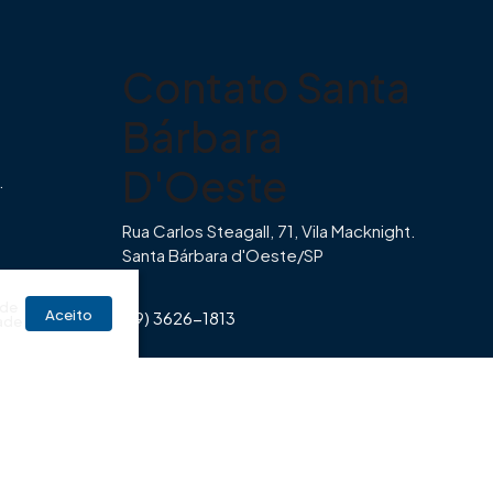
Contato Santa
Bárbara
D'Oeste
.
Rua Carlos Steagall, 71, Vila Macknight.
Santa Bárbara d'Oeste/SP
br
 de
Aceito
(19) 3626-1813
ade
Horário de Funcionamento Imovibe
Seg a Sexta das 8hrs às 17h30min