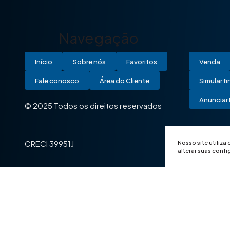
Navegação
Início
Sobre nós
Favoritos
Venda
Fale conosco
Área do Cliente
Simular f
Anunciar 
© 2025 Todos os direitos reservados
Nosso site utiliza
CRECI 39951J
alterar suas conf