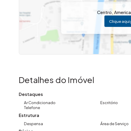
Centro
,
America
Clique aqui 
Detalhes do Imóvel
Destaques
Ar Condicionado
Escritório
Telefone
Estrutura
Despensa
Área de Serviço