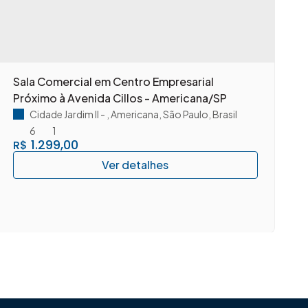
Sala Comercial em Centro Empresarial
A
Próximo à Avenida Cillos - Americana/SP
c
A
Cidade Jardim II
,
Americana
,
São Paulo
,
Brasil
6
1
1.299,00
R$