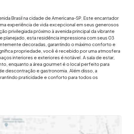
nida Brasil na cidade de Americana-SP. Este encantador
ma experiência de vida excepcional em seus generosos
o privilegiada próximo à avenida principal da vibrante
planejado, esta residência impressiona com seus 03
gantemente decoradas, garantindo o máximo conforto e
gnífica propriedade, você é recebido por uma atmosfera
ços interiores e exteriores é notável. A sala de estar,
nto, enquanto a área gourmet é o local perfeito para
de descontração e gastronomia. Além disso, a
rantindo praticidade e conforto para todos os
rgia solar. Um destaque desta residência, no entanto, é
e descanso em meio à agitação da cidade, ideal para
livre. Com uma localização estratégica próximo à
e fácil acesso a uma variedade de serviços, comércios e
urbana conveniente e dinâmica. Se você busca uma
 é a escolha ideal para você e sua família desfrutarem de
m contato. (19) 3648-8494 Imovibe Imóveis A imobiliária