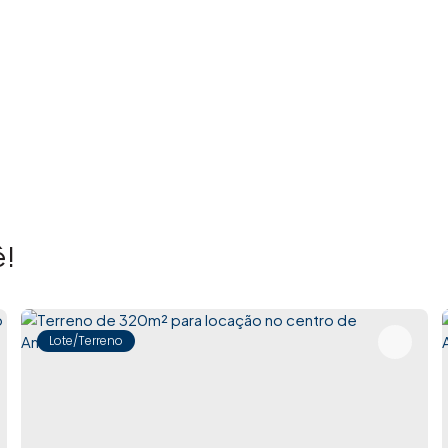
!
Lote/Terreno