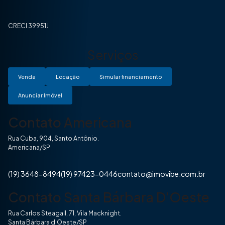
CRECI 39951J
Serviços
Venda
Locação
Simular financiamento
Anunciar Imóvel
Contato Americana
Rua Cuba, 904, Santo Antônio.
Americana/SP
(19) 3648-8494
(19) 97423-0446
contato@imovibe.com.br
Contato Santa Bárbara D'Oeste
Rua Carlos Steagall, 71, Vila Macknight.
Santa Bárbara d'Oeste/SP