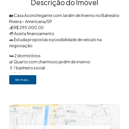
Descrição do Imóvel
🏡 Casa Aconchegante com Jardim de Inverno no Balneário
Riviera – Americana/SP
💰 R$ 295.000,00
💳 Aceita financiamento
🚗 Estuda propostas e possibilidade de veículo na
negociação
🛏️ 2 dormitórios
🌿 Quarto com charmoso jardim de inverno
🚿 1 banheiro social
🛋️ Sala ampla e aconchegante
🍽️ Cozinha espaçosa
Ver mais...
🚗 Garagem para 2 carros
📐 90m² de área construída
🌳 150m² de terreno
☀️ Ambientes bem distribuídos, funcionais e acolhedores,
proporcionando conforto e praticidade para o dia a dia.
📍 Localizada no Balneário Riviera, em Americana/SP, em