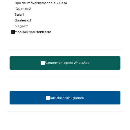
Tipo de Imóvel:
Residencial
»
Casa
Quartos:
2
Sala:
1
Banheiro:
1
Vagas:
2
Mobílias:
Não Mobiliado
Atendimento pelo
WhatsApp
Dúvidas? Nós ligamos!