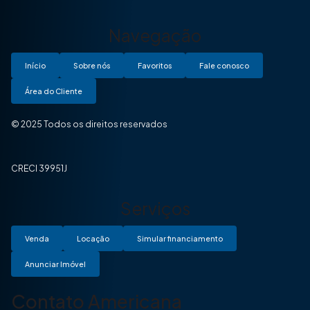
Navegação
Início
Sobre nós
Favoritos
Fale conosco
Área do Cliente
© 2025 Todos os direitos reservados
CRECI 39951J
Serviços
Venda
Locação
Simular financiamento
Anunciar Imóvel
Contato Americana