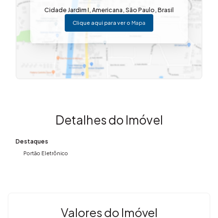
Gostou? Entre em contato. (19) 3648-8494 Imovibe
Cidade Jardim I
,
Americana
,
São Paulo
,
Brasil
Imóveis A imobiliária que causa magia em VOCÊ!
Clique aqui para ver o
Mapa
Detalhes do Imóvel
Destaques
Portão Eletrônico
Valores do Imóvel