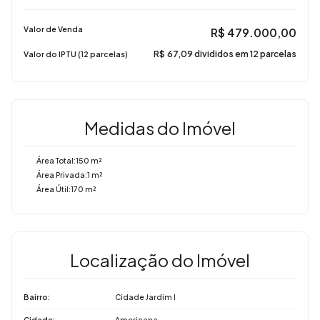
Valor de Venda
R$
479.000,00
R$
67,09 divididos em 12 parcelas
Valor do IPTU (12 parcelas)
Medidas do Imóvel
Área Total:
150 m²
Área Privada:
1 m²
Área Útil:
170 m²
Localização do Imóvel
Bairro:
Cidade Jardim I
Cidade:
Americana