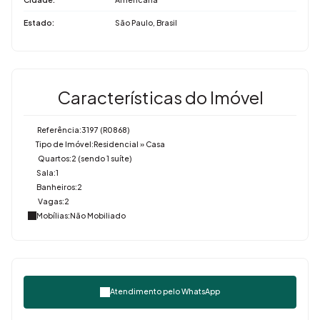
Estado:
São Paulo, Brasil
Características do Imóvel
Referência:
3197
(R0868)
Tipo de Imóvel:
Residencial
»
Casa
Quartos:
2 (sendo 1 suíte)
Sala:
1
Banheiros:
2
Vagas:
2
Mobílias:
Não Mobiliado
Atendimento pelo
WhatsApp