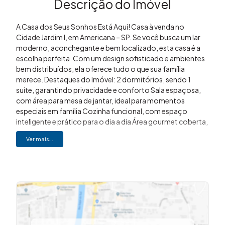
Descrição do Imóvel
A Casa dos Seus Sonhos Está Aqui! Casa à venda no
Cidade Jardim I, em Americana – SP. Se você busca um lar
moderno, aconchegante e bem localizado, esta casa é a
escolha perfeita. Com um design sofisticado e ambientes
bem distribuídos, ela oferece tudo o que sua família
merece. Destaques do Imóvel: 2 dormitórios, sendo 1
suíte, garantindo privacidade e conforto Sala espaçosa,
com área para mesa de jantar, ideal para momentos
especiais em família Cozinha funcional, com espaço
inteligente e prático para o dia a dia Área gourmet coberta,
com churrasqueira, perfeita para receber amigos e
Ver mais...
familiares 2 banheiros, bem planejados e com
acabamentos modernos Garagem para 2 carros, com
excelente espaço e segurança Localização Privilegiada: 2
minutos da Avenida Abdo Najar 3 minutos da Rodovia Luiz
de Queiroz 10 minutos do Centro de Americana Próxima a
mercados, escolas e farmácias Bairro tranquilo e
silencioso, perfeito para quem busca sossego e qualidade
de vida Muito mais que vender imoveis, vendemos sonhos!