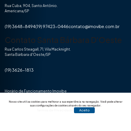
Rua Cuba, 904, Santo Antônio.
Americana/SP
(19) 3648-8494
(19) 97423-0446
contato@imovibe.com.br
Contato Santa Bárbara D'Oeste
Rua Carlos Steagall, 71, Vila Macknight.
Santa Bárbara d'Oeste/SP
(19) 3626-1813
Horário de Funcionamento Imovibe
Seg a Sexta das 8hrs às 17h30min
Nosso site utiliza cookies para melhorar a sua experiência na navegação.
Você pode alterar
suas configurações de cookies através do seu navegador.
Termos de Privacidade
Aceito
© 2025 Todos os direitos reservados