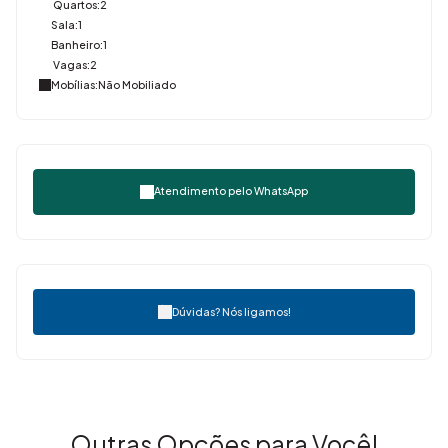
Quartos:
2
Sala:
1
Banheiro:
1
Vagas:
2
Mobílias:
Não Mobiliado
Atendimento pelo
WhatsApp
Dúvidas? Nós ligamos!
Outras Opções para Você!