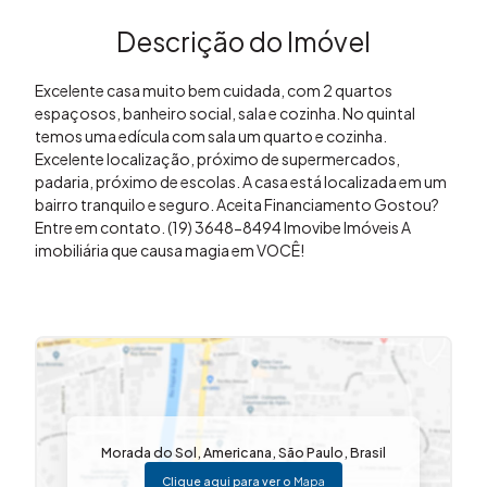
Descrição do Imóvel
Excelente casa muito bem cuidada, com 2 quartos
espaçosos, banheiro social, sala e cozinha. No quintal
temos uma edícula com sala um quarto e cozinha.
Excelente localização, próximo de supermercados,
padaria, próximo de escolas. A casa está localizada em um
bairro tranquilo e seguro. Aceita Financiamento Gostou?
Entre em contato. (19) 3648-8494 Imovibe Imóveis A
imobiliária que causa magia em VOCÊ!
Morada do Sol
,
Americana
,
São Paulo
,
Brasil
Clique aqui para ver o
Mapa