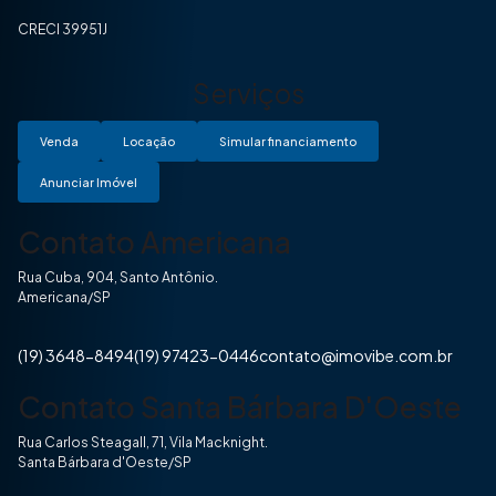
CRECI 39951J
Serviços
Venda
Locação
Simular financiamento
Anunciar Imóvel
Contato Americana
Rua Cuba, 904, Santo Antônio.
Americana/SP
(19) 3648-8494
(19) 97423-0446
contato@imovibe.com.br
Contato Santa Bárbara D'Oeste
Rua Carlos Steagall, 71, Vila Macknight.
Santa Bárbara d'Oeste/SP