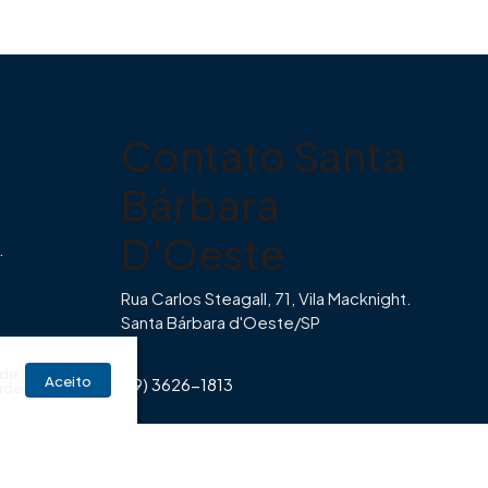
Contato Santa
Bárbara
D'Oeste
.
Rua Carlos Steagall, 71, Vila Macknight.
Santa Bárbara d'Oeste/SP
br
 de
Aceito
(19) 3626-1813
ade
Horário de Funcionamento Imovibe