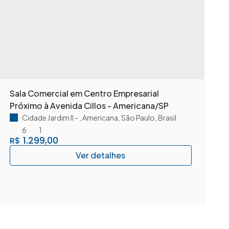
Sala Comercial em Centro Empresarial
A
Próximo à Avenida Cillos - Americana/SP
c
A
Cidade Jardim II
,
Americana
,
São Paulo
,
Brasil
6
1
1.299,00
R$