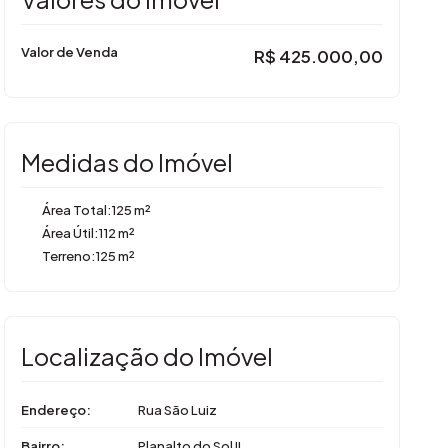
Valor de Venda
R$
425.000,00
Medidas do Imóvel
Área Total:
125 m²
Área Útil:
112 m²
Terreno:
125 m²
Localização do Imóvel
Endereço:
Rua São Luiz
Bairro:
Planalto do Sol II