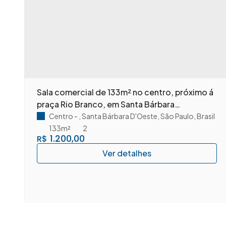
m
Sala comercial de 133m² no centro, próximo á
praça Rio Branco, em Santa Bárbara
D'Oeste/SP.
Centro
,
Santa Bárbara D'Oeste
,
São Paulo
,
Brasil
133m²
2
1.200,00
R$