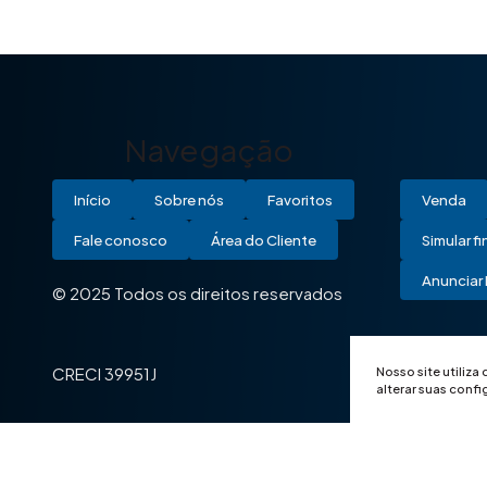
Navegação
Início
Sobre nós
Favoritos
Venda
Fale conosco
Área do Cliente
Simular f
Anunciar 
© 2025 Todos os direitos reservados
Nosso site utiliza
CRECI 39951J
alterar suas conf