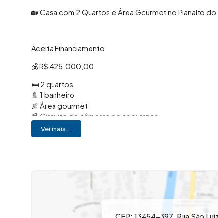
🏡 Casa com 2 Quartos e Área Gourmet no Planalto do 
Aceita Financiamento
💰 R$ 425.000,00
🛏️ 2 quartos
🚿 1 banheiro
🍖 Área gourmet
📹 Circuito de câmeras de segurança
🔐 Portão eletrônico
Ver mais...
📍 Excelente localização
📍 Localizada no bairro Planalto do Sol, em Santa Bárba
próxima à Avenida Pedroso e ao Parque Paineiras, com
farmácias e demais serviços essenciais, proporcionan
✨ O imóvel oferece ambientes bem distribuídos e fun
dia a dia. A área gourmet é um diferencial que propo
CEP: 13454-397
,
Rua São Lui
com familiares e amigos. Além disso, o circuito de câ