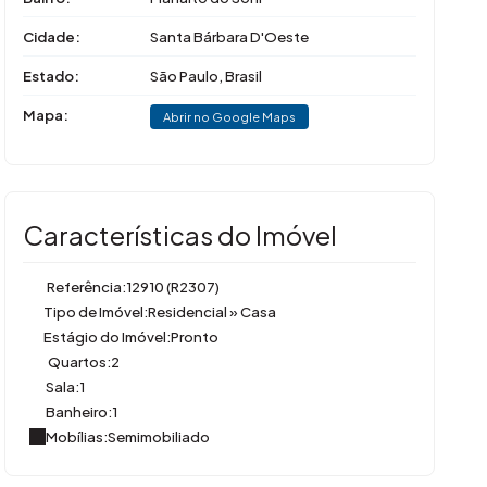
Cidade:
Santa Bárbara D'Oeste
Estado:
São Paulo, Brasil
Mapa:
Abrir no Google Maps
Características do Imóvel
Referência:
12910
(R2307)
Tipo de Imóvel:
Residencial
»
Casa
Estágio do Imóvel:
Pronto
Quartos:
2
Sala:
1
Banheiro:
1
Mobílias:
Semimobiliado