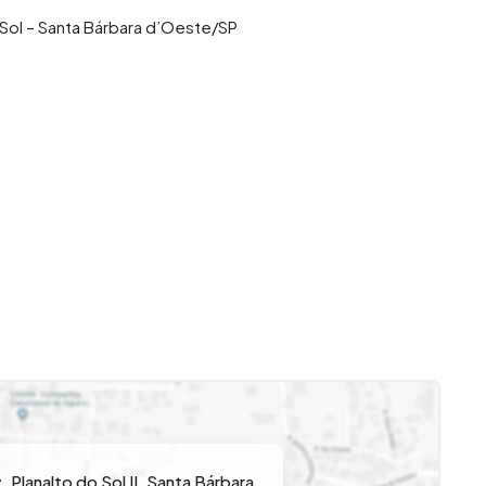
Sol – Santa Bárbara d’Oeste/SP
ra d’Oeste/SP, a casa está em uma região privilegiada,
 fácil acesso a comércios, escolas, supermercados,
do praticidade e comodidade para toda a família.
cionais, ideais para quem busca conforto e segurança no
rciona momentos especiais de lazer e confraternização
z
,
Planalto do Sol II
,
Santa Bárbara
meras e o portão eletrônico garantem mais tranquilidade e