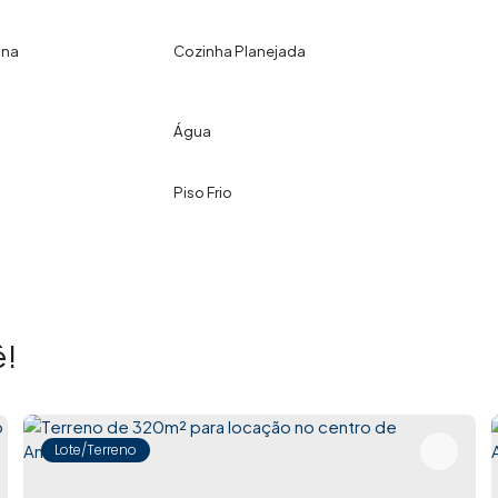
ana
Cozinha Planejada
Água
Piso Frio
!
Lote/Terreno