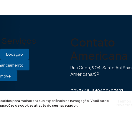
Contato
Serviços
Americana
Locação
inanciamento
Rua Cuba, 904, Santo Antônio
Americana/SP
Imóvel
(19) 3648-8494
(19) 97423-
0446
contato@imovibe.com.
 cookies para melhorar a sua experiência na navegação.
Você pode
Termos
Privacid
igurações de cookies através do seu navegador.