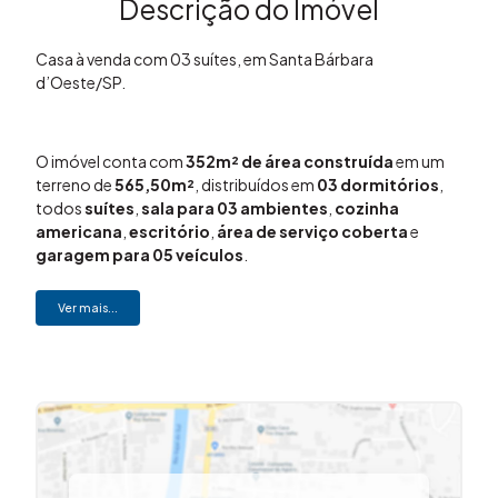
Descrição do Imóvel
Casa à venda com 03 suítes, em Santa Bárbara
d’Oeste/SP.
O imóvel conta com
352m² de área construída
em um
terreno de
565,50m²
, distribuídos em
03 dormitórios
,
todos
suítes
,
sala para 03 ambientes
,
cozinha
americana
,
escritório
,
área de serviço coberta
e
garagem para 05 veículos
.
Ver mais...
Imóvel com
acabamento de primeira
,
piso em
madeira
, ambientes amplos e integrados,
ar-
condicionado em todos os ambientes
, cozinha
americana e área gourmet com churrasqueira.
Conta ainda com
piscina com aquecimento solar
.