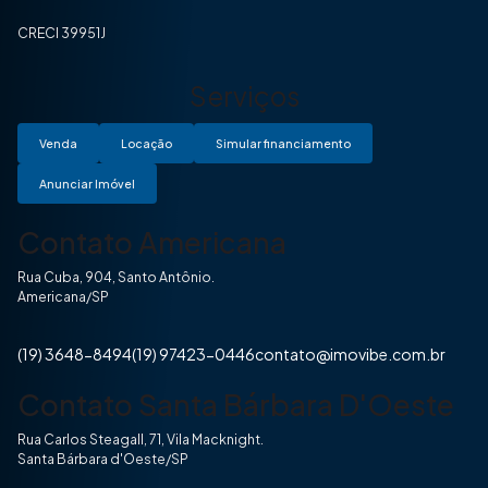
CRECI 39951J
Serviços
Venda
Locação
Simular financiamento
Anunciar Imóvel
Contato Americana
Rua Cuba, 904, Santo Antônio.
Americana/SP
(19) 3648-8494
(19) 97423-0446
contato@imovibe.com.br
Contato Santa Bárbara D'Oeste
Rua Carlos Steagall, 71, Vila Macknight.
Santa Bárbara d'Oeste/SP