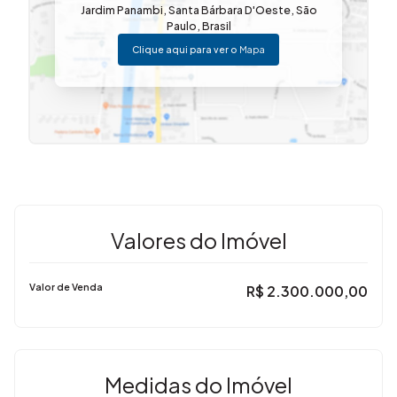
Localizado em região valorizada de Santa Bárbara
Jardim Panambi
,
Santa Bárbara D'Oeste
,
São
d’Oeste.
Paulo
,
Brasil
Clique aqui para ver o
Mapa
Aceita financiamento.
Chamada para ação:
Gostou desse imóvel? Me liga!
Imovibe Imóveis
– (19) 3648-8494
A imobiliária que causa magia em VOCÊ!
✨
Valores do Imóvel
Valor de Venda
R$
2.300.000,00
Medidas do Imóvel