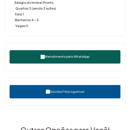
Estágio do Imóvel:
Pronto
Quartos:
3 (sendo 3 suítes)
Sala:
1
Banheiros:
4 ~ 5
Vagas:
5
Atendimento pelo
WhatsApp
Dúvidas? Nós ligamos!
Outras Opções para Você!