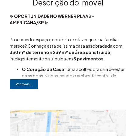
Descrição do Imóvel
✨ OPORTUNIDADE NO WERNER PLAAS –
AMERICANA/SP ✨
Procurando espaço, conforto e o lazer que sua família
merece? Conheça esta belíssima casa assobradada com
330 m² de terreno
e
239 m² de área construída
,
inteligentemente distribuída em
3 pavimentos
:
O Coração da Casa:
Uma acolhedora sala de estar
dá as boas-vindas, sendo o ambiente central de
convivência.
Ver mais...
Piso Superior (Privacidade):
🛏️ 3 dormitórios
amplos (sendo 1 suíte), todos com sacada privativa e
uma linda vista panorâmica para a piscina.
Piso Inferior (Lazer e Conforto):
🛋️ Ampla sala de
TV integrada a um charmoso jardim de inverno,
adega exclusiva (reversível para 4º dormitório),
cozinha com armários planejados e lavanderia.