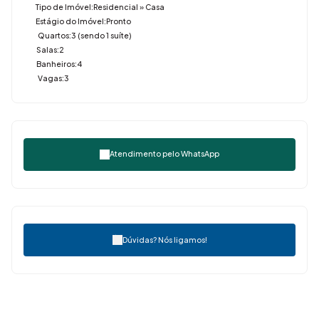
Tipo de Imóvel:
Residencial
»
Casa
Estágio do Imóvel:
Pronto
Quartos:
3 (sendo 1 suíte)
Salas:
2
Banheiros:
4
Vagas:
3
Atendimento pelo
WhatsApp
Dúvidas? Nós ligamos!