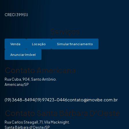
CRECI 39951J
Serviços
Venda
Locação
Simular financiamento
Anunciar Imóvel
Contato Americana
Rua Cuba, 904, Santo Antônio.
Americana/SP
(19) 3648-8494
(19) 97423-0446
contato@imovibe.com.br
Contato Santa Bárbara D'Oeste
Rua Carlos Steagall, 71, Vila Macknight.
Santa Bárbara d'Oeste/SP