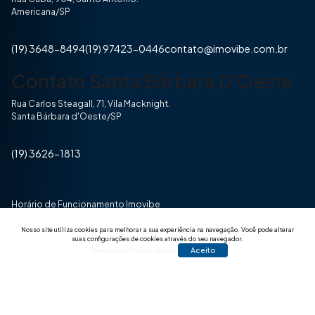
Americana/SP
(19) 3648-8494
(19) 97423-0446
contato@imovibe.com.br
Contato Santa Bárbara D'Oeste
Rua Carlos Steagall, 71, Vila Macknight.
Santa Bárbara d'Oeste/SP
(19) 3626-1813
Horário de Funcionamento Imovibe
Seg a Sexta das 8hrs às 17h30min
Nosso site utiliza cookies para melhorar a sua experiência na navegação.
Você pode alterar
suas configurações de cookies através do seu navegador.
Termos de Privacidade
Aceito
© 2025 Todos os direitos reservados