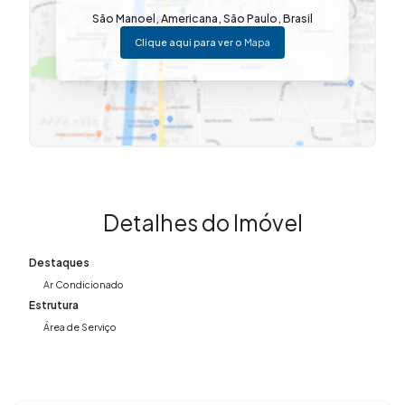
São Manoel
,
Americana
,
São Paulo
,
Brasil
Clique aqui para ver o
Mapa
Detalhes do Imóvel
Destaques
Ar Condicionado
Estrutura
Área de Serviço