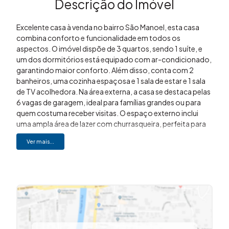
Descrição do Imóvel
Excelente casa à venda no bairro São Manoel, esta casa
combina conforto e funcionalidade em todos os
aspectos. O imóvel dispõe de 3 quartos, sendo 1 suíte, e
um dos dormitórios está equipado com ar-condicionado,
garantindo maior conforto. Além disso, conta com 2
banheiros, uma cozinha espaçosa e 1 sala de estar e 1 sala
de TV acolhedora. Na área externa, a casa se destaca pelas
6 vagas de garagem, ideal para famílias grandes ou para
quem costuma receber visitas. O espaço externo inclui
uma ampla área de lazer com churrasqueira, perfeita para
confraternizações, além de uma área de serviço funcional
Ver mais...
que atende às necessidades do dia a dia. Situada em uma
localização que oferece tranquilidade e fácil acesso a
serviços e comodidades, sendo uma escolha excelente
para quem busca qualidade de vida e bem-estar. Aceita
financiamento e estuda permuta. Gostou? Entre em
contato. (19) 3648-8494. Imovibe imóveis. A imobiliária
que causa magia em VOCÊ!