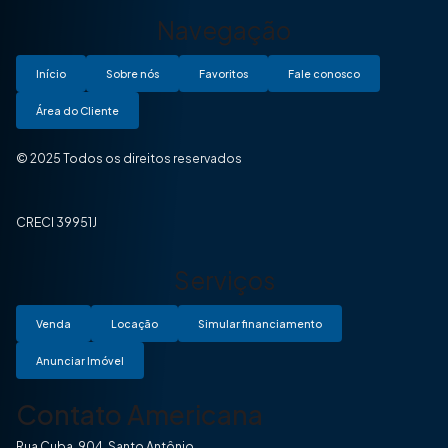
Navegação
Início
Sobre nós
Favoritos
Fale conosco
Área do Cliente
© 2025 Todos os direitos reservados
CRECI 39951J
Serviços
Venda
Locação
Simular financiamento
Anunciar Imóvel
Contato Americana
Rua Cuba, 904, Santo Antônio.