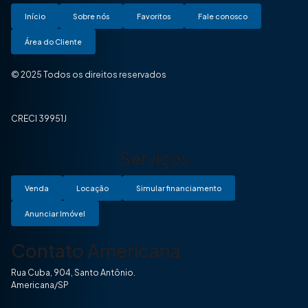
Início
Sobre nós
Favoritos
Fale conosco
Área do Cliente
© 2025 Todos os direitos reservados
CRECI 39951J
Serviços
Venda
Locação
Simular financiamento
Anunciar Imóvel
Contato Americana
Rua Cuba, 904, Santo Antônio.
Americana/SP