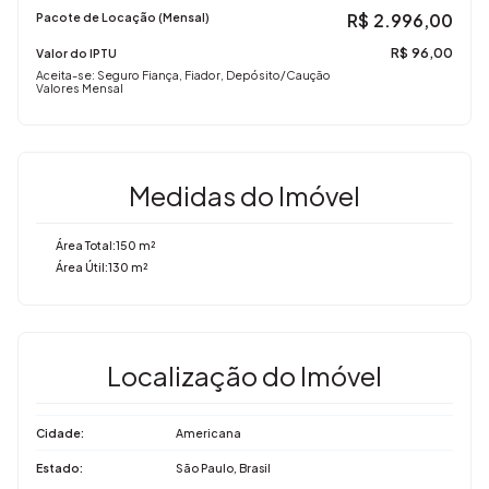
Imovibe Imóveis
R$
2.996,00
Pacote de Locação (Mensal)
A imobiliária que causa magia em VOCÊ!
R$
96,00
Valor do IPTU
Aceita-se: Seguro Fiança, Fiador, Depósito/Caução
Valores Mensal
Medidas do Imóvel
Área Total:
150 m²
Área Útil:
130 m²
Localização do Imóvel
Cidade:
Americana
Estado:
São Paulo, Brasil