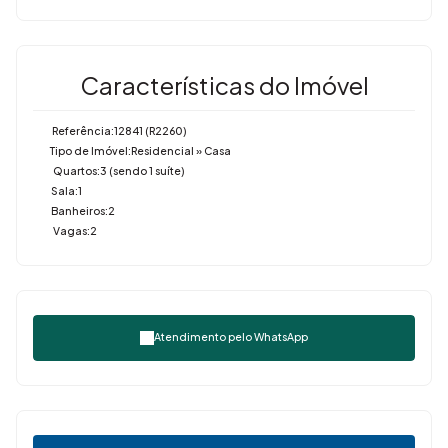
Características do Imóvel
Referência:
12841
(R2260)
Tipo de Imóvel:
Residencial
»
Casa
Quartos:
3 (sendo 1 suíte)
Sala:
1
Banheiros:
2
Vagas:
2
Atendimento pelo
WhatsApp