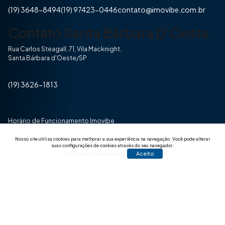
(19) 3648-8494
(19) 97423-0446
contato@imovibe.com.br
Contato Santa Bárbara D'Oeste
Rua Carlos Steagall, 71, Vila Macknight.
Santa Bárbara d'Oeste/SP
(19) 3626-1813
Horário de Funcionamento Imovibe
Seg a Sexta das 8hrs às 17h30min
Nosso site utiliza cookies para melhorar a sua experiência na navegação.
Você pode alterar
suas configurações de cookies através do seu navegador.
Termos de Privacidade
Aceito
© 2025 Todos os direitos reservados