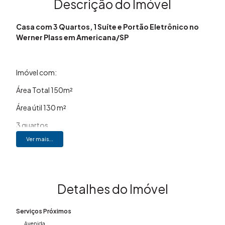
Descrição do Imóvel
Casa com 3 Quartos, 1 Suíte e Portão Eletrônico no
Werner Plass em Americana/SP
Imóvel com:
Área Total 150m²
Área útil 130 m²
3 quartos
Ver mais...
2 banheiros
1 suíte;
Sala;
Detalhes do Imóvel
Cozinha;
Serviços Próximos
Área de serviço;
Avenida