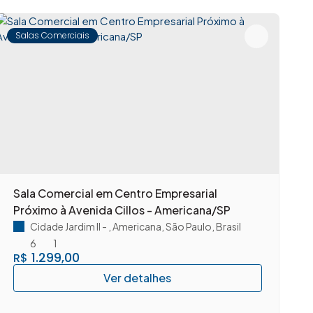
Salas Comerciais
Sala Comercial em Centro Empresarial
A
Próximo à Avenida Cillos - Americana/SP
c
A
Cidade Jardim II
,
Americana
,
São Paulo
,
Brasil
6
1
1.299,00
R$