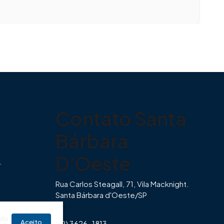
Contato Santa
Bárbara
D'Oeste
.
Rua Carlos Steagall, 71, Vila Macknight.
Santa Bárbara d'Oeste/SP
br
 de
Aceito
(19) 3626-1813