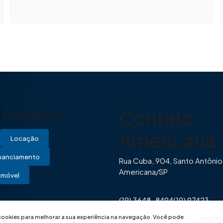
Contato
Serviços
Americana
Locação
inanciamento
Rua Cuba, 904, Santo Antônio
Americana/SP
Imóvel
(19) 3648-8494
(19) 97423-
0446
contato@imovibe.com.
 cookies para melhorar a sua experiência na navegação.
Você pode
Termos