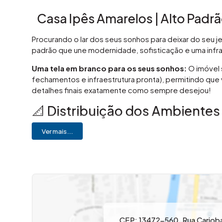
Casa Ipês Amarelos | Alto Padr
Procurando o lar dos seus sonhos para deixar do seu 
padrão que une modernidade, sofisticação e uma infra
Uma tela em branco para os seus sonhos:
O imóvel 
fechamentos e infraestrutura pronta), permitindo qu
detalhes finais exatamente como sempre desejou!
📐 Distribuição dos Ambientes
🏡 Pavimento Térreo (Conforto e Integração)
Ver mais...
Living Amplo:
Sala de estar iluminada e integrad
Adega Privativa:
Espaço planejado para os seus
Home Office:
Escritório versátil, reversível para
Lavabo:
Elegante e bem posicionado para visita
🍖 Área Gourmet & Lazer
CEP: 13472-560
,
Rua Cariob