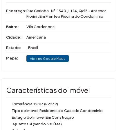
Endereço:
Rua Carioba
,
N°:
1540
,
Lt 14, Qd 5 - Antenor
Fiorini
,
Em Frente a Piscina do Condomínio
Bairro:
Vila Cordenonsi
Cidade:
Americana
Estado:
, Brasil
Mapa:
Abrir no Google Maps
Características do Imóvel
Referência:
12813
(R2239)
Tipo de Imóvel:
Residencial
»
Casa de Condomínio
Estágio do Imóvel:
Em Construção
Quartos:
4 (sendo 3 suítes)