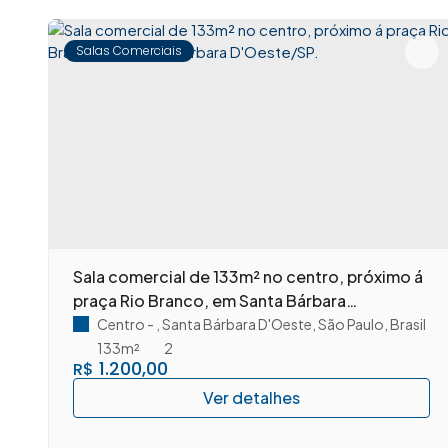
✨ Imovibe Imóveis. A imobiliária que causa magi
Salas Comerciais
m
Sala comercial de 133m² no centro, próximo á
praça Rio Branco, em Santa Bárbara
D'Oeste/SP.
Centro
,
Santa Bárbara D'Oeste
,
São Paulo
,
Brasil
133m²
2
1.200,00
R$