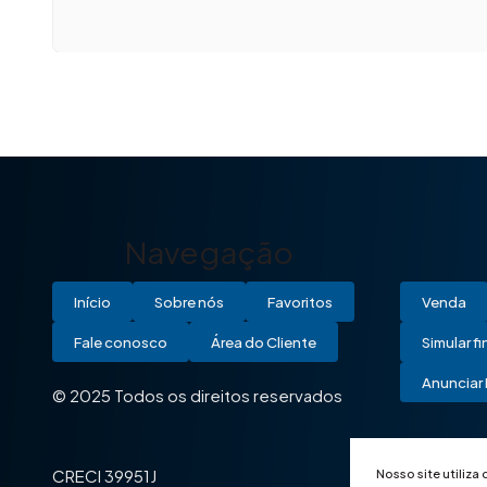
Navegação
Início
Sobre nós
Favoritos
Venda
Fale conosco
Área do Cliente
Simular f
Anunciar 
© 2025 Todos os direitos reservados
Nosso site utiliza
CRECI 39951J