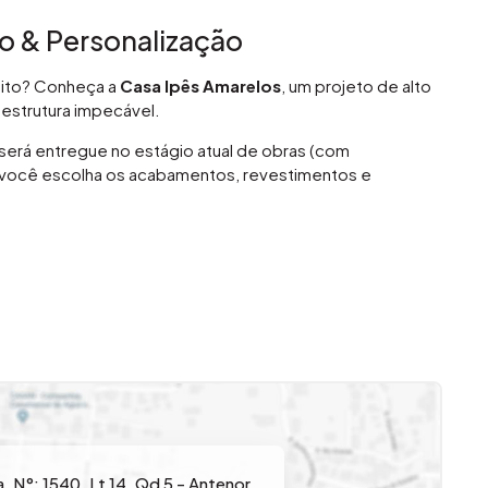
ão & Personalização
jeito? Conheça a
Casa Ipês Amarelos
, um projeto de alto
estrutura impecável.
será entregue no estágio atual de obras (com
e você escolha os acabamentos, revestimentos e
a à sala de jantar em conceito aberto.
 melhores rótulos.
 suíte térrea.
s.
a
,
N°:
1540
,
Lt 14, Qd 5 - Antenor