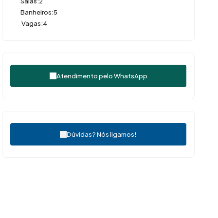
Salas:
2
Banheiros:
5
Vagas:
4
Atendimento pelo
WhatsApp
Dúvidas? Nós ligamos!