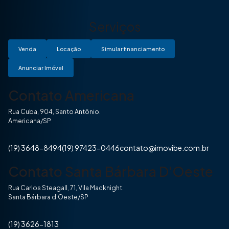
Serviços
Venda
Locação
Simular financiamento
Anunciar Imóvel
Contato Americana
Rua Cuba, 904, Santo Antônio.
Americana/SP
(19) 3648-8494
(19) 97423-0446
contato@imovibe.com.br
Contato Santa Bárbara D'Oeste
Rua Carlos Steagall, 71, Vila Macknight.
Santa Bárbara d'Oeste/SP
(19) 3626-1813