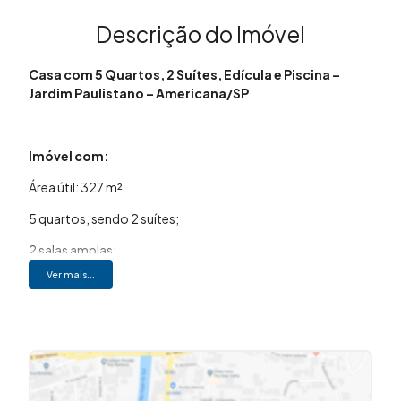
Descrição do Imóvel
Casa com 5 Quartos, 2 Suítes, Edícula e Piscina –
Jardim Paulistano – Americana/SP
Imóvel com:
Área útil: 327 m²
5 quartos, sendo 2 suítes;
2 salas amplas;
Ver mais...
4 banheiros;
Escritório;
Copa;
Cozinha planejada;