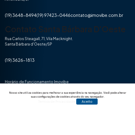
(19) 3648-8494
(19) 97423-0446
contato@imovibe.com.br
Contato Santa Bárbara D'Oeste
Rua Carlos Steagall, 71, Vila Macknight.
Santa Bárbara d'Oeste/SP
(19) 3626-1813
Horário de Funcionamento Imovibe
Seg a Sexta das 8hrs às 17h30min
Nosso site utiliza cookies para melhorar a sua experiência na navegação.
Você pode alterar
suas configurações de cookies através do seu navegador.
Termos de Privacidade
Aceito
© 2025 Todos os direitos reservados