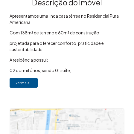
Descrição do Imóvel
Apresentamos uma linda casa térrea no Residencial Pura
Americana
Com 138m² de terreno e 60m² de construção
projetada para oferecer conforto, praticidade e
sustentabilidade.
A residência possui:
02 dormitórios, sendo 01 suíte,
Sala de estar, sala de jantar e cozinha
Ver mais...
01 quintal privativo no fundo da residência de 32m²
Pensando em eficiência e economia
a casa será entregue com 04 placas solares instaladas,
Proporcionando redução no consumo de energia elétrica