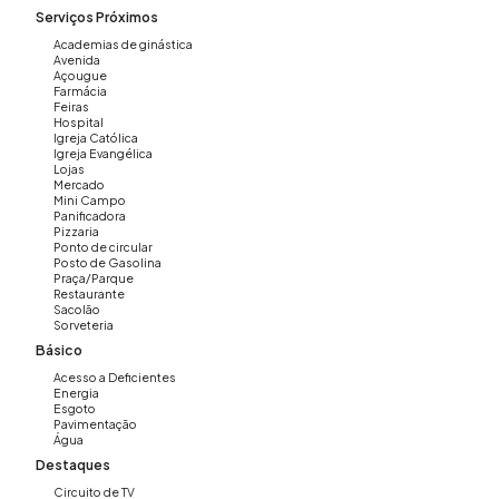
Serviços Próximos
Academias de ginástica
Avenida
Açougue
Farmácia
Feiras
Hospital
Igreja Católica
Igreja Evangélica
Lojas
Mercado
Mini Campo
Panificadora
Pizzaria
Ponto de circular
Posto de Gasolina
Praça/Parque
Restaurante
Sacolão
Sorveteria
Básico
Acesso a Deficientes
Energia
Esgoto
Pavimentação
Água
Destaques
Circuito de TV