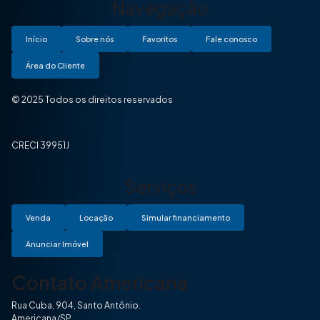
Navegação
Início
Sobre nós
Favoritos
Fale conosco
Área do Cliente
© 2025 Todos os direitos reservados
CRECI 39951J
Serviços
Venda
Locação
Simular financiamento
Anunciar Imóvel
Contato Americana
Rua Cuba, 904, Santo Antônio.
Americana/SP