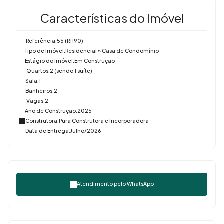
Características do Imóvel
Referência:
55
(R1190)
Tipo de Imóvel:
Residencial
»
Casa de Condomínio
Estágio do Imóvel:
Em Construção
Quartos:
2 (sendo 1 suíte)
Sala:
1
Banheiros:
2
Vagas:
2
Ano de Construção:
2025
Construtora:
Pura Construtora e Incorporadora
Data de Entrega:
Julho/2026
Atendimento pelo
WhatsApp