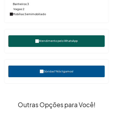
Banheiros:
3
Vagas:
2
Mobílias:
Semimobiliado
Atendimento pelo
WhatsApp
Dúvidas? Nós ligamos!
Outras Opções para Você!