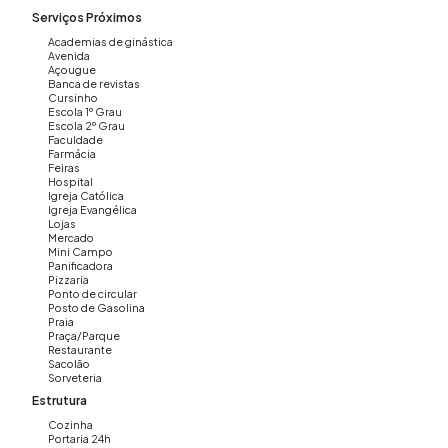
Entre em contato e agende uma visita!
Serviços Próximos
Imovibe Imóveis: (19) 3648-8494
Academias de ginástica
A imobiliária que causa magia em VOCÊ!
Avenida
Açougue
Banca de revistas
Cursinho
Escola 1º Grau
Escola 2º Grau
Faculdade
Farmácia
Feiras
Hospital
Igreja Católica
Igreja Evangélica
Lojas
Mercado
Mini Campo
Panificadora
Pizzaria
Ponto de circular
Posto de Gasolina
Praia
Praça/Parque
Restaurante
Sacolão
Sorveteria
Estrutura
Cozinha
Portaria 24h