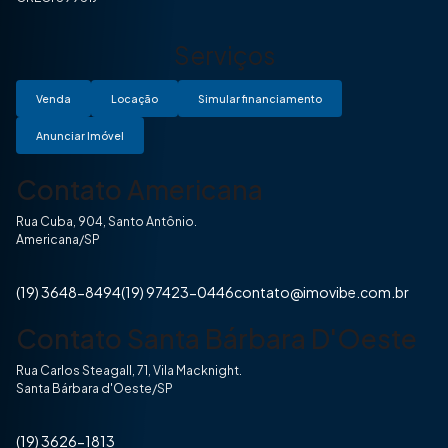
Serviços
Venda
Locação
Simular financiamento
Anunciar Imóvel
Contato Americana
Rua Cuba, 904, Santo Antônio.
Americana/SP
(19) 3648-8494
(19) 97423-0446
contato@imovibe.com.br
Contato Santa Bárbara D'Oeste
Rua Carlos Steagall, 71, Vila Macknight.
Santa Bárbara d'Oeste/SP
(19) 3626-1813