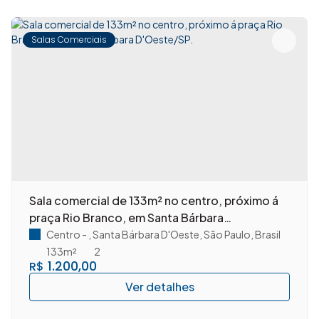
compra, vende ou aluga.Nosso atendimento é próximo,
humano e orientado a resultados, sempre com clareza,
agilidade e responsabilidade em cada etapa do processo.
Salas Comerciais
✨ Imovibe Imóveis. A imobiliária que causa magia em
você.
Sala comercial de 133m² no centro, próximo á
praça Rio Branco, em Santa Bárbara
D'Oeste/SP.
Centro
,
Santa Bárbara D'Oeste
,
São Paulo
,
Brasil
133m²
2
1.200,00
R$