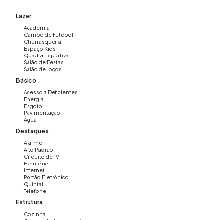
independente 🍽️ Cozinha equipada de armários
Lazer
planejados 🌇 2 Sacadas amplas e Sol da manhã
🚗 2 vagas de garagem cobertas
Academia
Campo de Futebol
🗄️Depósito na garagem
Churrasqueira
🌳Jardim
Espaço Kids
Quadra Esportiva
🍖Área Gourmet
Salão de Festas
💎Repleto de vidros, Porcelanato e Granito
Salão de Jogos
Básico
Acesso a Deficientes
Energia
📑 Projeto Arquitetônico assinado por Aquiles Kilaris.
Esgoto
Pavimentação
Água
Destaques
Alarme
O condomínio ainda conta com:
Alto Padrão
Circuito de TV
Escritório
Internet
Portão Eletrônico
🔒 Segurança Completa
Quintal
Telefone
🏋️ Academia
Estrutura
🏃🏼‍♀️ Pista de Caminhada
🎾 Quadra de Tênis
Cozinha