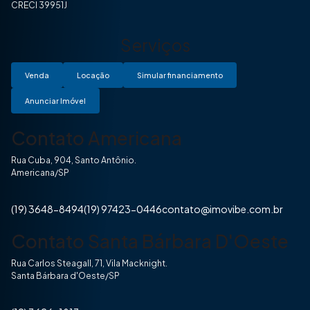
CRECI 39951J
Serviços
Venda
Locação
Simular financiamento
Anunciar Imóvel
Contato Americana
Rua Cuba, 904, Santo Antônio.
Americana/SP
(19) 3648-8494
(19) 97423-0446
contato@imovibe.com.br
Contato Santa Bárbara D'Oeste
Rua Carlos Steagall, 71, Vila Macknight.
Santa Bárbara d'Oeste/SP