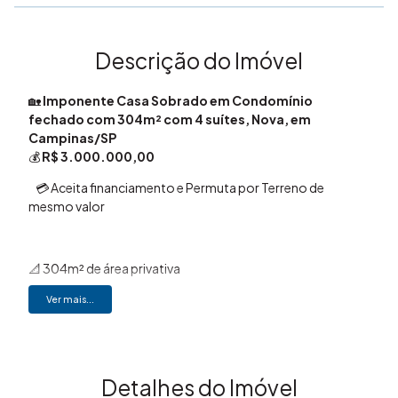
Descrição do Imóvel
🏡
Imponente Casa Sobrado em Condomínio
fechado com 304m² com 4 suítes, Nova, em
Campinas/SP
💰
R$ 3.000.000,00
💳 Aceita financiamento e Permuta por Terreno de
mesmo valor
📐 304m² de área privativa
📏 360 m² de área total
Ver mais...
🛏️ 4 quartos com suíte (ou 3 suítes + home office)
🚽 Lavabo
🗄️Suíte Master com Closet
🛀Banheira
Detalhes do Imóvel
🛋️ Sala ampla com pé direito de 6 metros🫧 Lavanderia