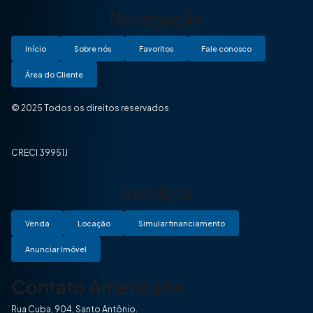
Navegação
Início
Sobre nós
Favoritos
Fale conosco
Área do Cliente
© 2025 Todos os direitos reservados
CRECI 39951J
Serviços
Venda
Locação
Simular financiamento
Anunciar Imóvel
Contato Americana
Rua Cuba, 904, Santo Antônio.