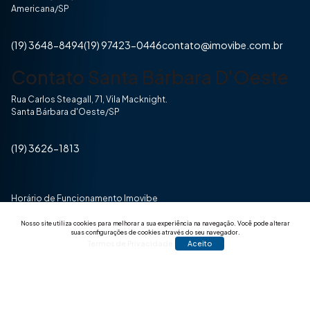
Americana/SP
(19) 3648-8494
(19) 97423-0446
contato@imovibe.com.br
Contato Santa Bárbara D'Oeste
Rua Carlos Steagall, 71, Vila Macknight.
Santa Bárbara d'Oeste/SP
(19) 3626-1813
Horário de Funcionamento Imovibe
Seg a Sexta das 8hrs às 17h30min
Nosso site utiliza cookies para melhorar a sua experiência na navegação.
Você pode alterar
suas configurações de cookies através do seu navegador.
Termos de Privacidade
Aceito
© 2025 Todos os direitos reservados