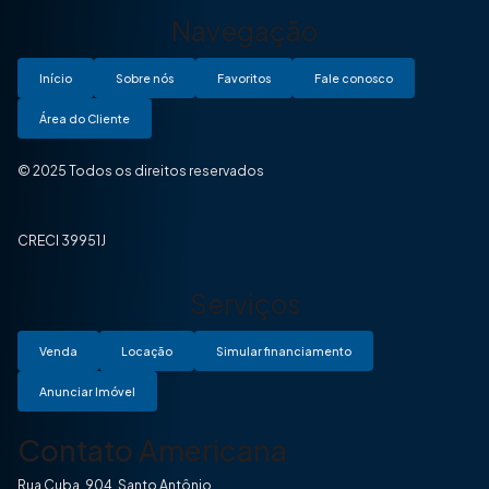
Navegação
Início
Sobre nós
Favoritos
Fale conosco
Área do Cliente
© 2025 Todos os direitos reservados
CRECI 39951J
Serviços
Venda
Locação
Simular financiamento
Anunciar Imóvel
Contato Americana
Rua Cuba, 904, Santo Antônio.