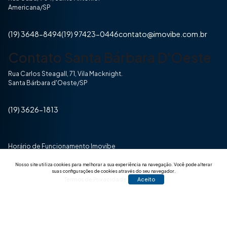
Americana/SP
(19) 3648-8494
(19) 97423-0446
contato@imovibe.com.br
Contato Santa Bárbara D'Oeste
Rua Carlos Steagall, 71, Vila Macknight.
Santa Bárbara d'Oeste/SP
(19) 3626-1813
Horário de Funcionamento Imovibe
Seg a Sexta das 8hrs às 17h30min
Nosso site utiliza cookies para melhorar a sua experiência na navegação.
Você pode alterar
suas configurações de cookies através do seu navegador.
Termos de Privacidade
Aceito
© 2025 Todos os direitos reservados