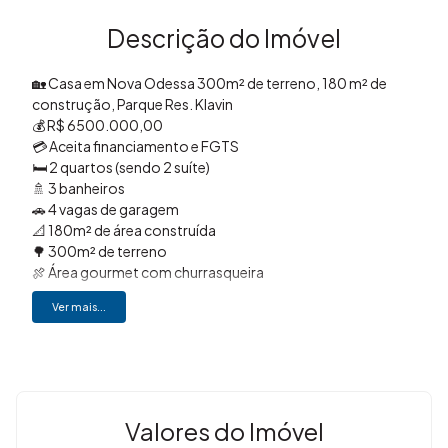
Descrição do Imóvel
🏡 Casa em Nova Odessa 300m² de terreno, 180 m² de
construção, Parque Res. Klavin
💰 R$ 6500.000,00
💳 Aceita financiamento e FGTS
🛏️ 2 quartos (sendo 2 suíte)
🚿 3 banheiros
🚗 4 vagas de garagem
📐 180m² de área construída
🌳 300m² de terreno
🍖 Área gourmet com churrasqueira
🧺 Lavanderia
Ver mais...
📦 Despensa
🔐 Portão eletrônico
🍽️ Cozinha
📍 Localizada no Residencial Klavin, em Nova Odessa/SP,
em uma região com fácil acesso a comércios, escolas e às
principais vias da cidade, facilitando a mobilidade e a rotina
Valores do Imóvel
de quem valoriza praticidade no dia a dia.