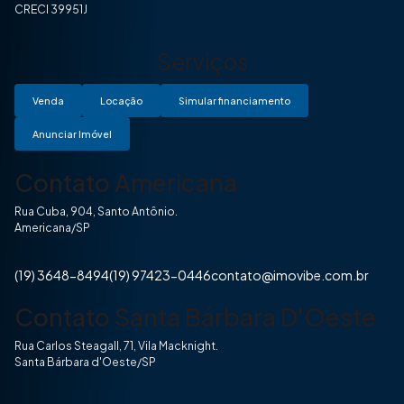
CRECI 39951J
Serviços
Venda
Locação
Simular financiamento
Anunciar Imóvel
Contato Americana
Rua Cuba, 904, Santo Antônio.
Americana/SP
(19) 3648-8494
(19) 97423-0446
contato@imovibe.com.br
Contato Santa Bárbara D'Oeste
Rua Carlos Steagall, 71, Vila Macknight.
Santa Bárbara d'Oeste/SP