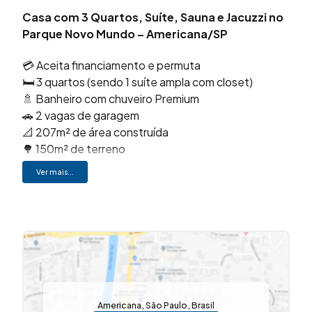
Casa com 3 Quartos, Suíte, Sauna e Jacuzzi no
Parque Novo Mundo – Americana/SP
💳 Aceita financiamento e permuta
🛏️ 3 quartos (sendo 1 suíte ampla com closet)
🚿 Banheiro com chuveiro Premium
🚗 2 vagas de garagem
📐 207m² de área construída
🌳 150m² de terreno
🔥 Lazer privativo: Sauna e Jacuzzi
Ver mais...
Área gourmet com churrasqueira e mesa de
bilhar/jantar
❄️ Ar-condicionado e móveis planejados
🌿 Jardim de inverno e acabamento em gesso
🍽️ Cozinha moderna com fogão de indução e torre
quente
Em caso de permuta o valor pode sofrer alteração,
Americana
,
São Paulo
,
Brasil