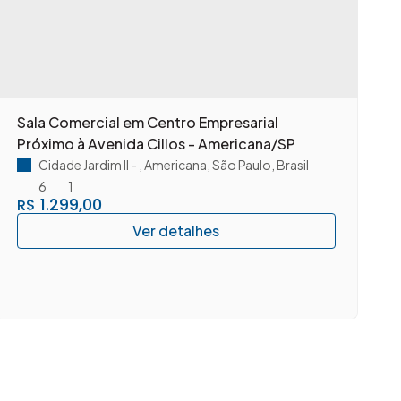
Sala Comercial em Centro Empresarial
S
Próximo à Avenida Cillos - Americana/SP
A
Cidade Jardim II
,
Americana
,
São Paulo
,
Brasil
6
1
1.299,00
R$