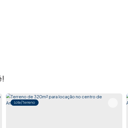
!
Lote/Terreno