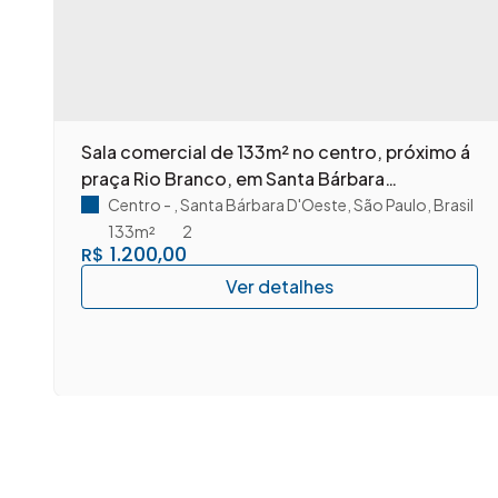
e
Sala comercial de 133m² no centro, próximo á
praça Rio Branco, em Santa Bárbara
D'Oeste/SP.
Centro
,
Santa Bárbara D'Oeste
,
São Paulo
,
Brasil
133m²
2
1.200,00
R$