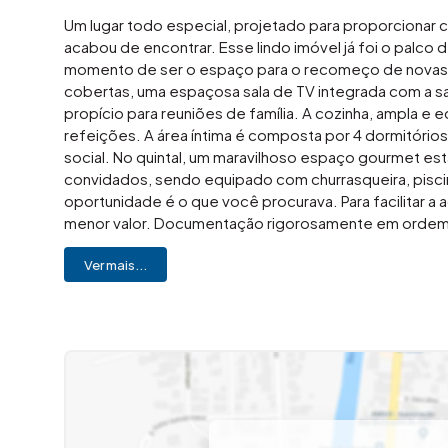
Um lugar todo especial, projetado para proporcionar c
acabou de encontrar. Esse lindo imóvel já foi o palc
momento de ser o espaço para o recomeço de novas hi
cobertas, uma espaçosa sala de TV integrada com a sal
propício para reuniões de família. A cozinha, ampla e 
refeições. A área íntima é composta por 4 dormitórios
social. No quintal, um maravilhoso espaço gourmet est
convidados, sendo equipado com churrasqueira, pisci
oportunidade é o que você procurava. Para facilitar a a
menor valor. Documentação rigorosamente em ordem,
Entre em contato. (19) 3648-8494 Imovibe imóveis A i
Ver mais...