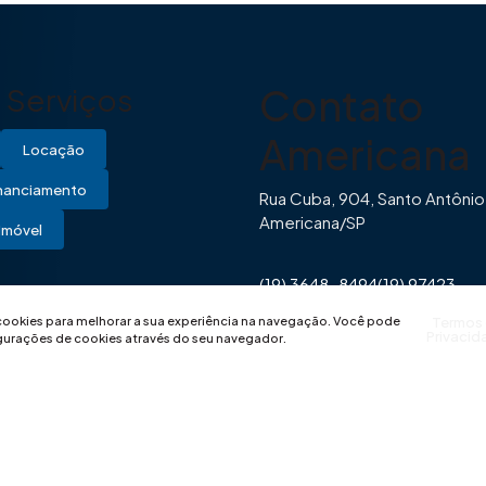
Contato
Serviços
Americana
Locação
inanciamento
Rua Cuba, 904, Santo Antônio
Americana/SP
Imóvel
(19) 3648-8494
(19) 97423-
0446
contato@imovibe.com.
 cookies para melhorar a sua experiência na navegação.
Você pode
Termos
Privacid
igurações de cookies através do seu navegador.