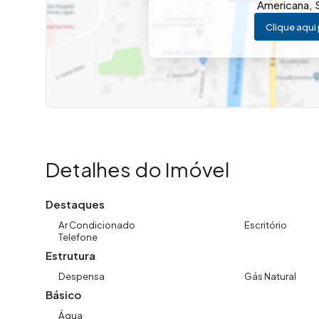
Americana
,
Clique aqui 
Detalhes do Imóvel
Destaques
Ar Condicionado
Escritório
Telefone
Estrutura
Despensa
Gás Natural
Básico
Água