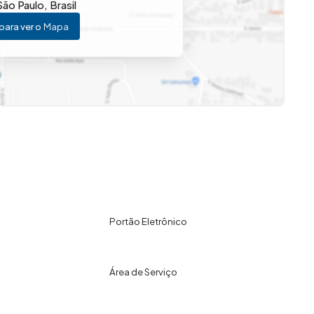
São Paulo
,
Brasil
para ver o
Mapa
Portão Eletrônico
Área de Serviço