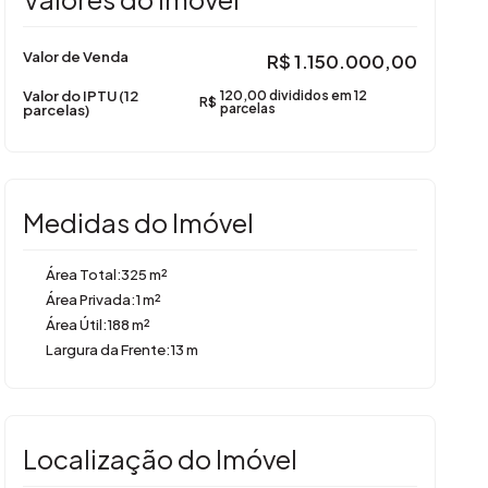
Valor de Venda
R$
1.150.000,00
Valor do IPTU (12
120,00 divididos em 12
R$
parcelas)
parcelas
Medidas do Imóvel
Área Total:
325 m²
Área Privada:
1 m²
Área Útil:
188 m²
Largura da Frente:
13 m
Localização do Imóvel