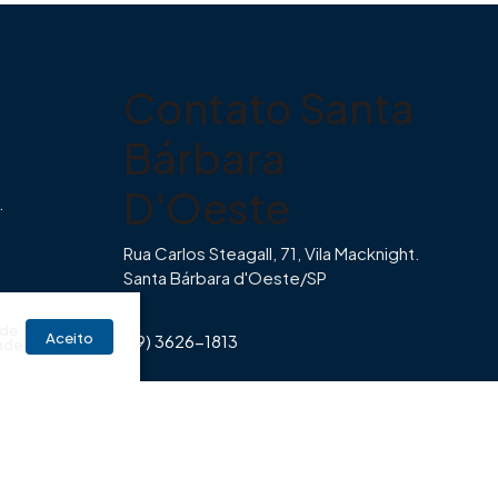
Contato Santa
Bárbara
D'Oeste
.
Rua Carlos Steagall, 71, Vila Macknight.
Santa Bárbara d'Oeste/SP
br
 de
Aceito
(19) 3626-1813
ade
Horário de Funcionamento Imovibe
Seg a Sexta das 8hrs às 17h30min