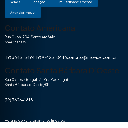
Venda
Locação
Simular financiamento
Anunciar Imóvel
Contato Americana
Rua Cuba, 904, Santo Antônio.
Americana/SP
(19) 3648-8494
(19) 97423-0446
contato@imovibe.com.br
Contato Santa Bárbara D'Oeste
Rua Carlos Steagall, 71, Vila Macknight.
Santa Bárbara d'Oeste/SP
(19) 3626-1813
Horário de Funcionamento Imovibe