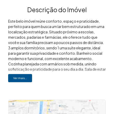
Descrição do Imóvel
Este belo imóvel reúne conforto, espaço e praticidade,
perfeito para quem busca um lar bem estruturado em uma
localização estratégica. Situado próximo a escolas,
mercados, padarias e farmácias, ele oferece tudo que
você e sua família precisam a poucos passos de distância.
3 amplos dormitórios, sendo 1 uma suíte elegante, ideal
para garantir sua privacidade e conforto. Banheiro social
moderno e funcional, com excelente acabamento.
Cozinha planejada com armários sob medida, unindo
sofisticação e praticidade para o seu dia a dia. Sala de estar
espaçosa, perfeita para momentos em família ou para
Ver mais...
receber amigos, além de uma anti-sala aconchegante, que
pode ser utilizada como área de recepção ou sala de
leitura. Lavanderia equipada com armários planejados,
otimizando o espaço e trazendo mais organização ao
ambiente. Pé direito alto, proporcionando ambientes
arejados e uma sensação de amplitude em todo o imóvel.
Quintal amplo, ideal para quem aprecia momentos ao ar