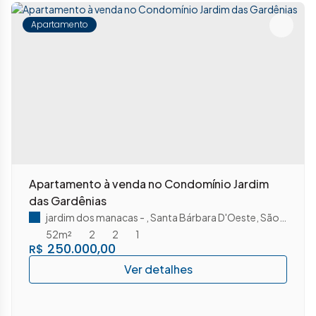
Apartamento
Apartamento à venda no Condomínio Jardim
das Gardênias
jardim dos manacas
,
Santa Bárbara D'Oeste
,
São Paulo
,
B
52m²
2
2
1
250.000,00
R$