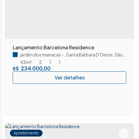
Lançamento Barcelona Residence
jardim dos manacas
,
Santa Bárbara D'Oeste
,
São Paulo
,
B
43m²
2
1
1
234.000,00
R$
Apartamento