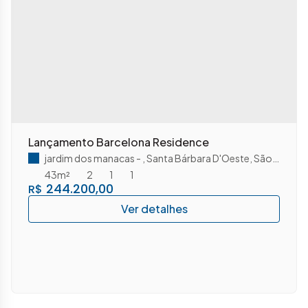
Lançamento Barcelona Residence
jardim dos manacas
,
Santa Bárbara D'Oeste
,
São Paulo
,
B
43m²
2
1
1
244.200,00
R$