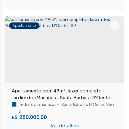
Apartamento
Apartamento com 49m², lazer completo -
Jardim dos Manacas - Santa Bárbara D'Oeste -
SP.
jardim dos manacas
,
Santa Bárbara D'Oeste
,
São Paulo
,
B
2
1
1
280.000,00
R$