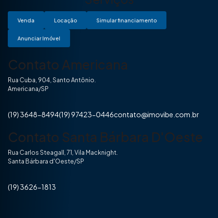
Venda
Locação
Simular financiamento
Anunciar Imóvel
Contato Americana
Rua Cuba, 904, Santo Antônio.
Americana/SP
(19) 3648-8494
(19) 97423-0446
contato@imovibe.com.br
Contato Santa Bárbara D'Oeste
Rua Carlos Steagall, 71, Vila Macknight.
Santa Bárbara d'Oeste/SP
(19) 3626-1813