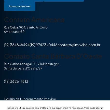
Anunciar Imóvel
Contato Americana
Rua Cuba, 904, Santo Antônio.
Americana/SP
(19) 3648-8494
(19) 97423-0446
contato@imovibe.com.br
Contato Santa Bárbara D'Oeste
Rua Carlos Steagall, 71, Vila Macknight.
Santa Bárbara d'Oeste/SP
(19) 3626-1813
Horário de Funcionamento Imovibe
Seg a Sexta das 8hrs às 17h30min
Nosso site utiliza cookies para melhorar a sua experiência na navegação.
Você pode alterar