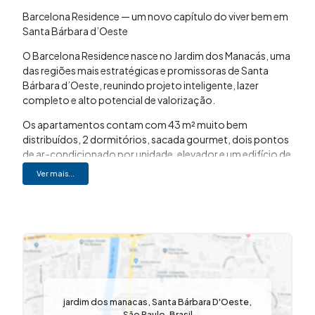
Barcelona Residence — um novo capítulo do viver bem em
Santa Bárbara d’Oeste
O Barcelona Residence nasce no Jardim dos Manacás, uma
das regiões mais estratégicas e promissoras de Santa
Bárbara d’Oeste, reunindo projeto inteligente, lazer
completo e alto potencial de valorização.
Os apartamentos contam com 43 m² muito bem
distribuídos, 2 dormitórios, sacada gourmet, dois pontos
de ar-condicionado por unidade, elevador e um edifício de
8 pavimentos, pensado para oferecer conforto,
Ver mais...
praticidade e uma rotina mais fluida. Para quem busca algo
além do convencional, há unidades com gardens
exclusivos entre 17 m² e 21 m², ampliando a experiência de
morar bem.
O grande diferencial está no conceito de condomínio
clube entregue completo, equipado e pronto para uso.
Aqui, o lazer não é promessa — é realidade desde o
primeiro dia.
jardim dos manacas
,
Santa Bárbara D'Oeste
,
Piscina adulto e infantil, salão de festas, quiosque gourmet
São Paulo
,
Brasil