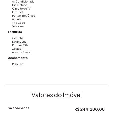
Ar Condicionado
Bicicletário
Circuito de TV
Internet
Portão Eletrônico
Quintal
TV a Cabo
Telefone
Estrutura
Cozinha
Lavanderia
Portaria 24h
Zelador
Área de Serviço
Acabamento
Piso Frio
Valores do Imóvel
Valor de Venda
R$
244.200,00