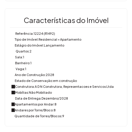
Características do Imóvel
Referência:
12224
(R1492)
Tipo de Imóvel:
Residencial
»
Apartamento
Estágio do Imóvel:
Lançamento
Quartos:
2
Sala:
1
Banheiro:
1
Vaga:
1
Ano de Construção:
2028
Estado de Conservação:
em construção
Construtora:
A D N Construtora, Representacoes e Servicos Ltda
Mobílias:
Não Mobiliado
Data de Entrega:
Dezembro/2028
Apartamentos por Andar:
8
Andares por Torre/Bloco:
8
Quantidade de Torres/Blocos:
9