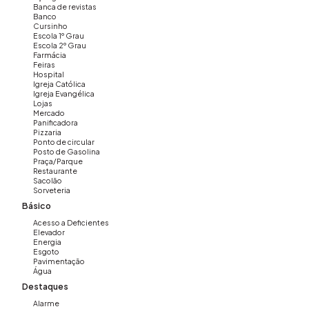
Banca de revistas
Entre em contato e agende uma visita!
Banco
Cursinho
Imovibe Imóveis: (19) 3648-8494
Escola 1º Grau
A imobiliária que causa magia em VOCÊ!
Escola 2º Grau
Farmácia
Feiras
Hospital
Igreja Católica
Igreja Evangélica
Lojas
Mercado
Panificadora
Pizzaria
Ponto de circular
Posto de Gasolina
Praça/Parque
Restaurante
Sacolão
Sorveteria
Básico
Acesso a Deficientes
Elevador
Energia
Esgoto
Pavimentação
Água
Destaques
Alarme