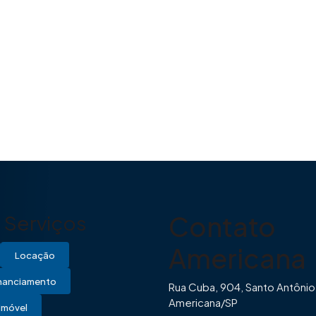
Contato
Serviços
Americana
Locação
inanciamento
Rua Cuba, 904, Santo Antônio
Americana/SP
Imóvel