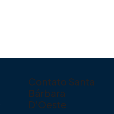
Contato Santa
Bárbara
D'Oeste
.