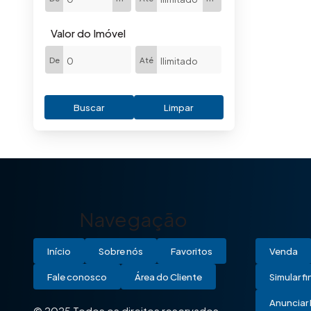
Valor do Imóvel
De
Até
Buscar
Limpar
Navegação
Início
Sobre nós
Favoritos
Venda
Fale conosco
Área do Cliente
Simular f
Anunciar 
© 2025 Todos os direitos reservados