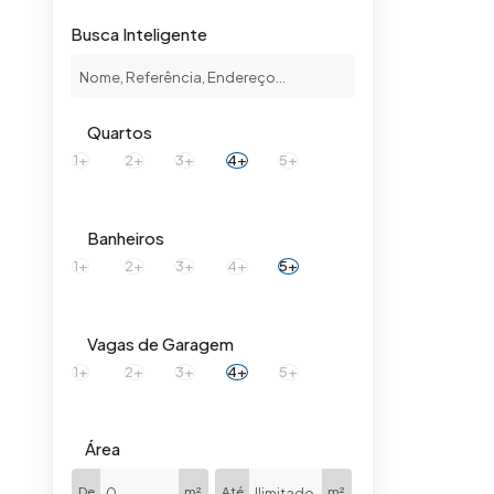
Jardim São José (1)
Busca Inteligente
Pacaembu (1)
Vila Rehder (1)
Santa Bárbara D'Oeste (3)
Quartos
Jardim Panambi (1)
1+
2+
3+
4+
5+
Jardim Santa Alice (1)
Loteamento Residencial Mac Knight (1)
Banheiros
1+
2+
3+
4+
5+
Vagas de Garagem
1+
2+
3+
4+
5+
Área
De
m²
Até
m²