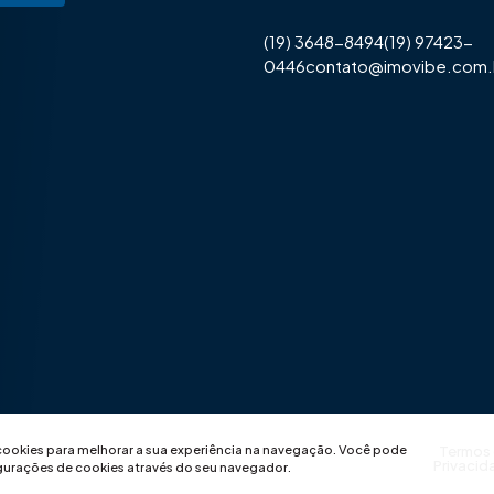
(19) 3648-8494
(19) 97423-
0446
contato@imovibe.com.
 cookies para melhorar a sua experiência na navegação.
Você pode
Termos
Privacid
igurações de cookies através do seu navegador.