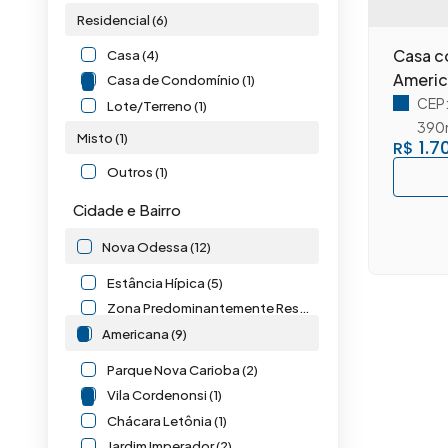
Residencial (6)
Casa c
Casa (4)
Americ
Casa de Condomínio (1)
CEP
Lote/Terreno (1)
390
Misto (1)
1.7
R$
Outros (1)
Cidade e Bairro
Nova Odessa (12)
Estância Hípica (5)
Zona Predominantemente Residencial Dois ( ZPR 2) (7)
Americana (9)
Parque Nova Carioba (2)
Vila Cordenonsi (1)
Chácara Letônia (1)
Jardim Imperador (2)