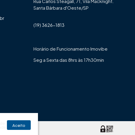
Rua Carlos Steagall, 71, Vila Macknight.
Santa Bárbara d'Oeste/SP
br
(19) 3626-1813
Horário de Funcionamento Imovibe
Seg a Sexta das 8hrs às 17h30min
 de
Aceito
ade