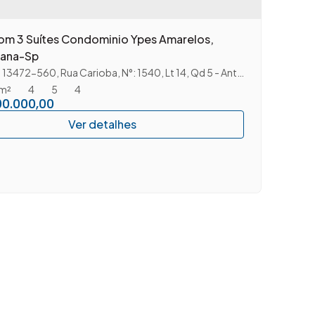
om 3 Suítes Condominio Ypes Amarelos,
ana-Sp
: 13472-560
,
Rua Carioba
,
N°:
1540
,
Lt 14, Qd 5 - Antenor Fiorini
,
Vila
m²
4
5
4
00.000,00