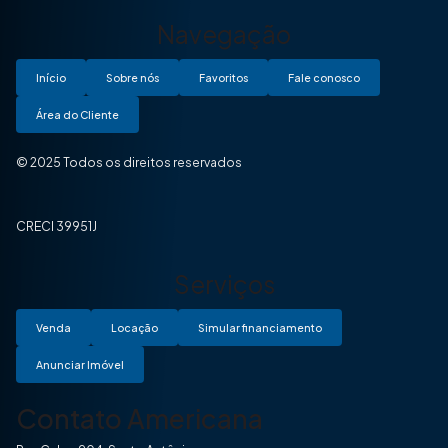
Navegação
Início
Sobre nós
Favoritos
Fale conosco
Área do Cliente
© 2025 Todos os direitos reservados
CRECI 39951J
Serviços
Venda
Locação
Simular financiamento
Anunciar Imóvel
Contato Americana