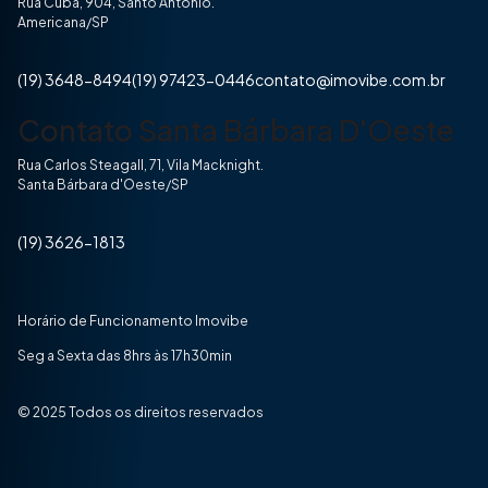
Rua Cuba, 904, Santo Antônio.
Americana/SP
(19) 3648-8494
(19) 97423-0446
contato@imovibe.com.br
Contato Santa Bárbara D'Oeste
Rua Carlos Steagall, 71, Vila Macknight.
Santa Bárbara d'Oeste/SP
(19) 3626-1813
Horário de Funcionamento Imovibe
Seg a Sexta das 8hrs às 17h30min
© 2025 Todos os direitos reservados