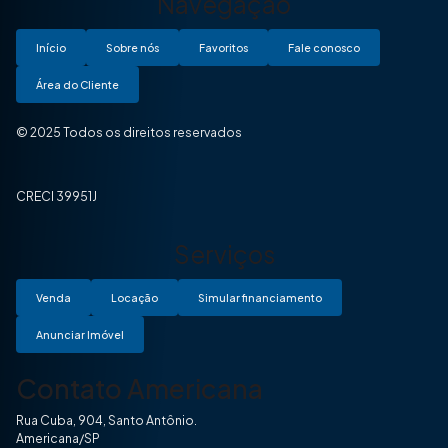
Navegação
Início
Sobre nós
Favoritos
Fale conosco
Área do Cliente
© 2025 Todos os direitos reservados
CRECI 39951J
Serviços
Venda
Locação
Simular financiamento
Anunciar Imóvel
Contato Americana
Rua Cuba, 904, Santo Antônio.
Americana/SP