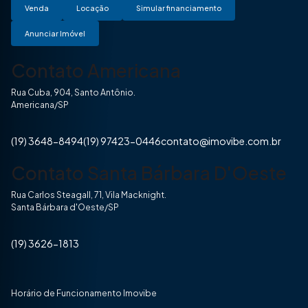
Venda
Locação
Simular financiamento
Anunciar Imóvel
Contato Americana
Rua Cuba, 904, Santo Antônio.
Americana/SP
(19) 3648-8494
(19) 97423-0446
contato@imovibe.com.br
Contato Santa Bárbara D'Oeste
Rua Carlos Steagall, 71, Vila Macknight.
Santa Bárbara d'Oeste/SP
(19) 3626-1813
Horário de Funcionamento Imovibe